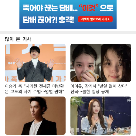
많이 본 기사
이승기 측 "차가원 전세금 미반환
아이유, 장기하 '별일 없이 산다'
은 고도의 사기 수법…엄벌 원해"
선곡…쿨한 일상 공개