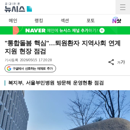
메인
랭킹
섹션
포토
"통합돌봄 핵심"…퇴원환자 지역사회 연계
지원 현장 점검
기사등록
2026/05/15 17:20:28
가
가
구글에서 선호하는 매체로 추가
복지부, 서울부민병원 방문해 운영현황 점검