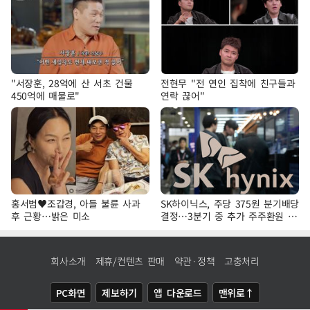
"서장훈, 28억에 산 서초 건물
전현무 "전 연인 집착에 친구들과
450억에 매물로"
연락 끊어"
홍서범♥조갑경, 아들 불륜 사과
SK하이닉스, 주당 375원 분기배당
후 근황…밝은 미소
결정…3분기 중 추가 주주환원 발
표
회사소개
제휴/컨텐츠 판매
약관·정책
고충처리
PC화면
제보하기
앱 다운로드
맨위로↑