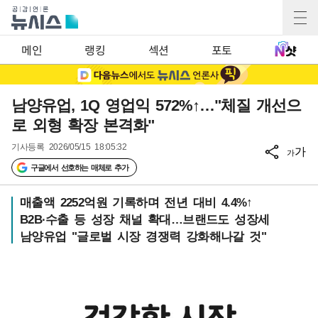
메인
랭킹
섹션
포토
남양유업, 1Q 영업익 572%↑…"체질 개선으
로 외형 확장 본격화"
기사등록
2026/05/15 18:05:32
가
가
구글에서 선호하는 매체로 추가
매출액 2252억원 기록하며 전년 대비 4.4%↑
B2B∙수출 등 성장 채널 확대…브랜드도 성장세
남양유업 "글로벌 시장 경쟁력 강화해나갈 것"