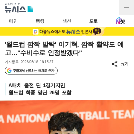
메인
랭킹
섹션
포토
'월드컵 깜짝 발탁' 이기혁, 깜짝 활약도 예
고…"수비수로 인정받겠다"
기사등록
2026/05/18 18:15:37
가
가
구글에서 선호하는 매체로 추가
A매치 출전 단 1경기지만
월드컵 최종 명단 26명 포함