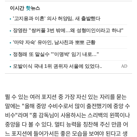
이시간
핫
뉴스
'고지용과 이혼' 의사 허양임, 새 출발했다
장영란 "쌍커풀 3번 밖에…왜 성형미인이라고 하냐"
'마약 자숙' 유아인, 남사친과 뽀뽀 근황
정청래 또 말실수 "'이명박' 임기 내로…"
뛸 수 있는 여러 포지션 중 가장 자신 있는 자리를 묻는
말에는 "올해 중앙 수비수로서 많이 출전했기에 중앙 수
비수"라며 "홍 감독님이 사용하시는 스리백의 왼쪽이나
중앙을 다 볼 수 있다. 멀티 능력을 칭찬해 주신 만큼 어
느 포지션에 들어가서든 좋은 모습을 보여야 된다고 생