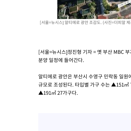
[서울=뉴시스] 알티에로 광안 조감도. (사진=더피알 제공) 
[서울=뉴시스]정진형 기자 = 옛 부산 MBC
분양 일정에 들어간다.
알티에로 광안은 부산시 수영구 민락동 일원에 지상
규모로 조성된다. 타입별 가구 수는 ▲151㎡ 7
▲191㎡ 27가구다.