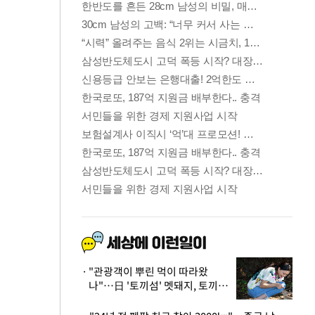
"관광객이 뿌린 먹이 따라왔
나"…日 '토끼섬' 멧돼지, 토끼까
지 사냥