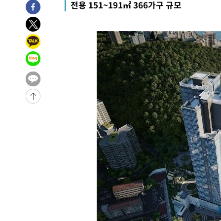
전용 151~191㎡ 366가구 규모
-22225초 전 >
손흥민, 68분 뛰고 2경기 침묵…LAFC, 톨루카에 1-0 승
-21497초 전 >
'2경기 연속 침묵' 손흥민, 톨루카전 68분만 뛰고 슈팅 0
-20249초 전 >
이강인, 오늘 서울서 AT마드리드 입단식…'전례 없는 특
-7131초 전 >
'여긴 20도, 저긴 50도'…열화상 카메라로 본 폭염 저감시
차'
-6602초 전 >
콜롬비아 신임 우파 대통령 취임 하루만에 차량폭탄 폭발 
-196초 전 >
튀르키예 외무장관, "메카 3국 방위협정은 이란이 목표 아냐 
43분 전 >
이군이 불법 군시설 건설한 레바논 남부에서 레바논군 3명 폭
1시간 전 >
[속보]美중부 사령관, 이스라엘 긴급방문 다중화된 전선 상황
2시간 전 >
美 국방부, 켄달 전 공군장관 보안허가 취소…“에어포스원 기
론 누출”
2시간 전 >
‘축구의 신’ 아르헨티나 축구 선수 메시의 부친 지병 별세
2시간 전 >
“美 이란전 무기 소진…북한과 분쟁시 주한 미군 취약해질 수