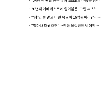
· "24년 전 펜팔 친구 찾아 3000㎞"…중국 남성 사연에 '뭉클'
· 30년째 에베레스트에 얼어붙은 '그린 부츠'…드디어 가족 품으로
· "'꽝'인 줄 알고 버린 복권이 16억원짜리?"…극적으로 되찾은 사연
· "얼마나 더웠으면"…안동 물길공원서 헤엄친 구렁이 '소동'