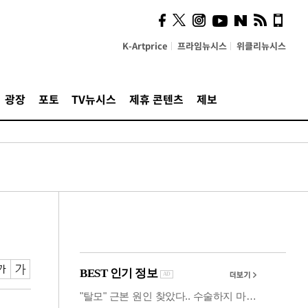
사이 해답 찾았죠"…알을
깨고 나온 '초자아'
K-Artprice
프라임뉴시스
위클리뉴시스
광장
포토
TV뉴시스
제휴 콘텐츠
제보