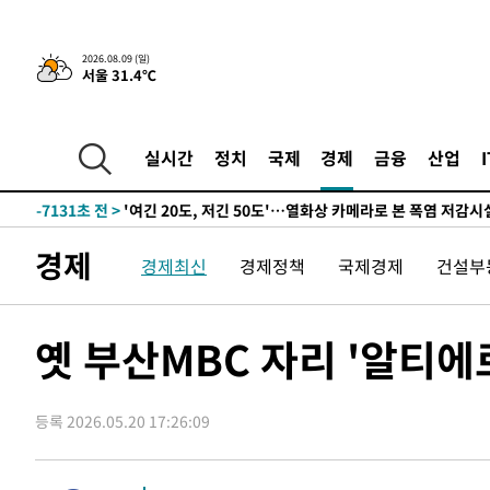
2시간 전 >
“美 이란전 무기 소진…북한과 분쟁시 주한 미군 취약해질 수
-26933초 전 >
[속보]장은수, KLPGA 제주삼다수 역전 우승…데뷔 10년
2026.08.09 (일)
서울 31.4℃
정상
-22298초 전 >
"얼마나 더웠으면"…안동 물길공원서 헤엄친 구렁이 '소
-22225초 전 >
손흥민, 68분 뛰고 2경기 침묵…LAFC, 톨루카에 1-0 승
-21497초 전 >
'2경기 연속 침묵' 손흥민, 톨루카전 68분만 뛰고 슈팅 0
실시간
정치
국제
경제
금융
산업
-20249초 전 >
이강인, 오늘 서울서 AT마드리드 입단식…'전례 없는 특
-7131초 전 >
'여긴 20도, 저긴 50도'…열화상 카메라로 본 폭염 저감시
차'
-6602초 전 >
콜롬비아 신임 우파 대통령 취임 하루만에 차량폭탄 폭발 
경제
경제최신
경제정책
국제경제
건설부
-196초 전 >
튀르키예 외무장관, "메카 3국 방위협정은 이란이 목표 아냐 
43분 전 >
이군이 불법 군시설 건설한 레바논 남부에서 레바논군 3명 폭
1시간 전 >
[속보]美중부 사령관, 이스라엘 긴급방문 다중화된 전선 상황
옛 부산MBC 자리 '알티에르
2시간 전 >
美 국방부, 켄달 전 공군장관 보안허가 취소…“에어포스원 기
론 누출”
2시간 전 >
‘축구의 신’ 아르헨티나 축구 선수 메시의 부친 지병 별세
등록 2026.05.20 17:26:09
2시간 전 >
“美 이란전 무기 소진…북한과 분쟁시 주한 미군 취약해질 수
-26933초 전 >
[속보]장은수, KLPGA 제주삼다수 역전 우승…데뷔 10년
정상
-22298초 전 >
"얼마나 더웠으면"…안동 물길공원서 헤엄친 구렁이 '소