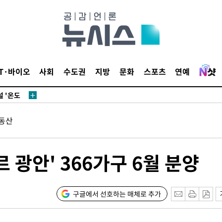
 있어”
 차에 첫
동'
리(종합)
개
IT·바이오
사회
수도권
지방
문화
스포츠
연예
급대우'
설 '온도
사건
동산
" 밝혀
발로 부상
 논의
 광안' 366가구 6월 분양
밀정보, 언
 있어”
구글에서 선호하는 매체로 추가
 차에 첫
동'