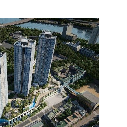
리(종합)
개
급대우'
설 '온도
사건
" 밝혀
발로 부상
 논의
밀정보, 언
 있어”