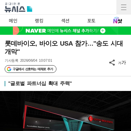
메인
랭킹
섹션
포토
롯데바이오, 바이오 USA 참가…"송도 시대
개막"
기사등록
2026/06/04 10:07:01
가
가
구글에서 선호하는 매체로 추가
"글로벌 파트너십 확대 주력"