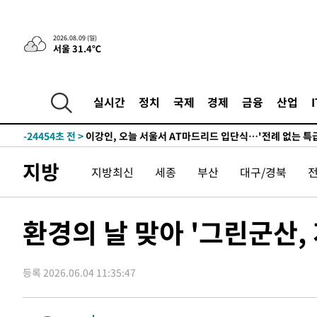
54분 전 >
“美 이란전 무기 소진…북한과 분쟁시 주한 미군 취약해질 수 
-31138초 전 >
[속보]장은수, KLPGA 제주삼다수 역전 우승…데뷔 10년
2026.08.09 (일)
서울 31.4℃
정상
-26503초 전 >
"얼마나 더웠으면"…안동 물길공원서 헤엄친 구렁이 '소
-26430초 전 >
손흥민, 68분 뛰고 2경기 침묵…LAFC, 톨루카에 1-0 승
-25702초 전 >
'2경기 연속 침묵' 손흥민, 톨루카전 68분만 뛰고 슈팅 0
실시간
정치
국제
경제
금융
산업
-24454초 전 >
이강인, 오늘 서울서 AT마드리드 입단식…'전례 없는 특
-11336초 전 >
'여긴 20도, 저긴 50도'…열화상 카메라로 본 폭염 저감
차'
-10807초 전 >
콜롬비아 신임 우파 대통령 취임 하루만에 차량폭탄 폭발
지방
지방최신
세종
부산
대구/경북
-4401초 전 >
튀르키예 외무장관, "메카 3국 방위협정은 이란이 목표 아냐
-1609초 전 >
이군이 불법 군시설 건설한 레바논 남부에서 레바논군 3명 
상
21분 전 >
[속보]美중부 사령관, 이스라엘 긴급방문 다중화된 전선 상황 
환경의 날 맞아 '그린군산,
53분 전 >
美 국방부, 켄달 전 공군장관 보안허가 취소…“에어포스원 기밀
론 누출”
54분 전 >
‘축구의 신’ 아르헨티나 축구 선수 메시의 부친 지병 별세
등록 2026.06.04 11:35:47
54분 전 >
“美 이란전 무기 소진…북한과 분쟁시 주한 미군 취약해질 수 
-31138초 전 >
[속보]장은수, KLPGA 제주삼다수 역전 우승…데뷔 10년
정상
-26503초 전 >
"얼마나 더웠으면"…안동 물길공원서 헤엄친 구렁이 '소