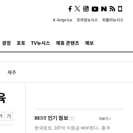
사이 해답 찾았죠"…알을
깨고 나온 '초자아'
K-Artprice
프라임뉴시스
위클리뉴시스
광장
포토
TV뉴시스
제휴 콘텐츠
제보
제주
육