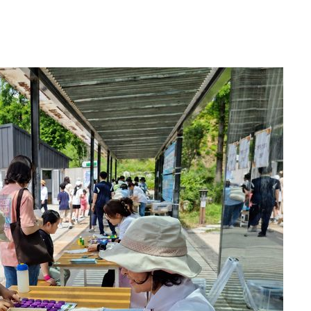
리(종합)
개
급대우'
시설 '온도
 사건
 " 밝혀
폭발로 부
논의
정보, 언
있어”