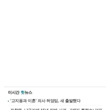
이시간
핫
뉴스
'고지용과 이혼' 의사 허양임, 새 출발했다