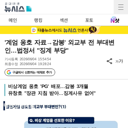
메인
랭킹
섹션
포토
'계엄 옹호 자료→감봉' 외교부 전 부대변
인…법정서 "징계 부당"
기사등록
2026/06/04 15:54:54
가
가
최종수정
2026/06/04 19:28:24
구글에서 선호하는 매체로 추가
비상계엄 옹호 'PG' 배포…감봉 3개월
유창호 "장관 지침 받아…징계사유 없어"