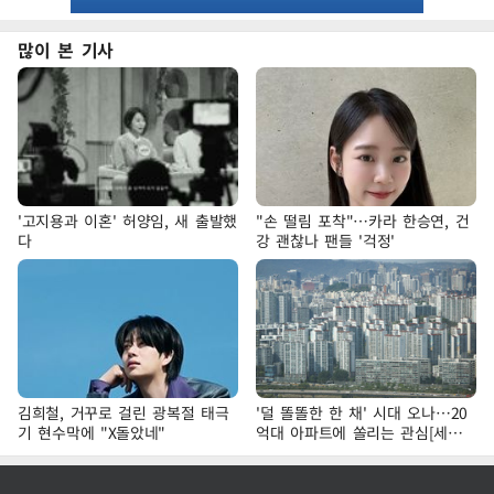
많이 본 기사
'고지용과 이혼' 허양임, 새 출발했
"손 떨림 포착"…카라 한승연, 건
다
강 괜찮나 팬들 '걱정'
김희철, 거꾸로 걸린 광복절 태극
'덜 똘똘한 한 채' 시대 오나…20
기 현수막에 "X돌았네"
억대 아파트에 쏠리는 관심[세제
개편, 그 이후②]