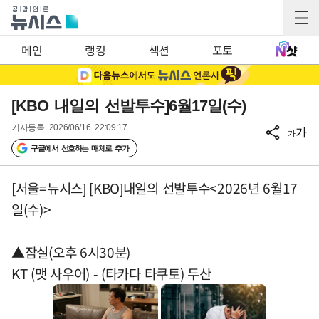
메인
랭킹
섹션
포토
[KBO 내일의 선발투수]6월17일(수)
기사등록
2026/06/16 22:09:17
가
가
구글에서 선호하는 매체로 추가
[서울=뉴시스] [KBO]내일의 선발투수<2026년 6월17
일(수)>
▲잠실(오후 6시30분)
KT (맷 사우어) - (타카다 타쿠토) 두산