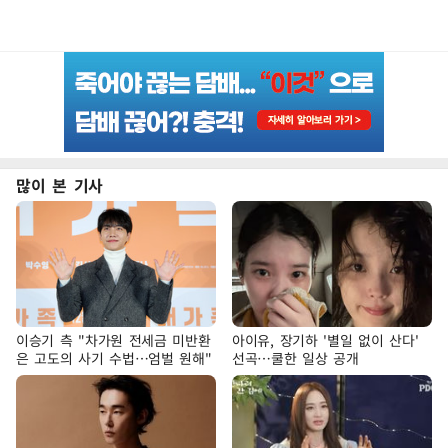
많이 본 기사
이승기 측 "차가원 전세금 미반환
아이유, 장기하 '별일 없이 산다'
은 고도의 사기 수법…엄벌 원해"
선곡…쿨한 일상 공개