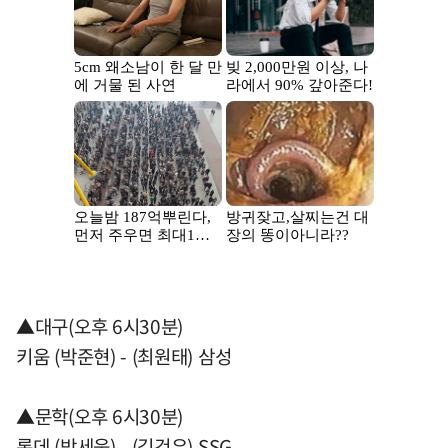
▲대구(오후 6시30분)
키움 (박준현) - (최원태) 삼성
▲문학(오후 6시30분)
롯데 (박세웅) - (김건우) SSG