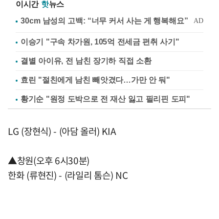
이시간
핫
뉴스
이승기 "구속 차가원, 105억 전세금 편취 사기"
결별 아이유, 전 남친 장기하 직접 소환
효린 "절친에게 남친 빼앗겼다…가만 안 둬"
황기순 "원정 도박으로 전 재산 잃고 필리핀 도피"
LG (장현식) - (아담 올러) KIA
▲창원(오후 6시30분)
한화 (류현진) - (라일리 톰슨) NC