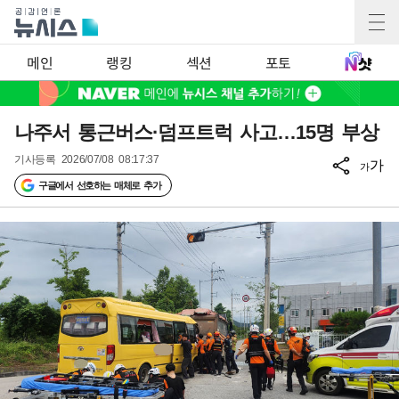
메인
랭킹
섹션
포토
나주서 통근버스·덤프트럭 사고…15명 부상
기사등록
2026/07/08 08:17:37
가
가
구글에서 선호하는 매체로 추가