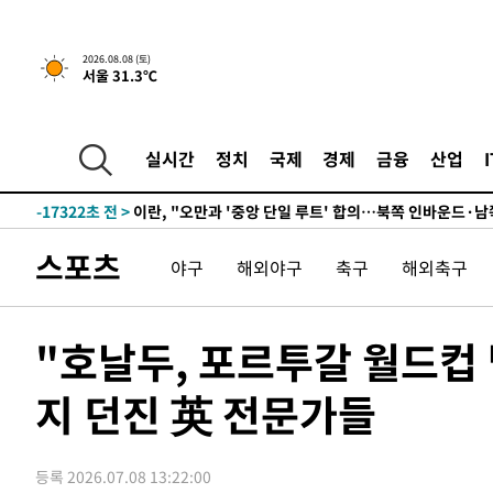
1시간 전 >
[속보]규제합리화위원회 부위원장에 김태유 서울대 공대 교
후임
-25787초 전 >
이강인, 폭염 속 AT마드리드 첫 훈련…80명 식사 대접까
2026.08.08 (토)
서울 31.3℃
-22926초 전 >
미 사업체 일자리, 7월에 2.3만개 순감하고 그 전 2개월 1
하향수정 (2보)
-22374초 전 >
[속보] 미 사업체, 일자리 7월에 2.3만 개 줄어…실업률은
↓
-18237초 전 >
[속보]이 대통령 "부동산 공급 기존 사고방식 매달리지 
실시간
정치
국제
경제
금융
산업
실천"
-17322초 전 >
이란, "오만과 '중앙 단일 루트' 합의…북쪽 인바운드·남
운드는 임시"
-8890초 전 >
"낮 기온 소폭 하락"…수도권 폭염중대경보, 폭염경보로 
-8854초 전 >
[속보]이 대통령, '호우피해' 안동·의성 관할 4개 면 특별
스포츠
야구
해외야구
축구
해외축구
포
-8817초 전 >
[단독]중수청 지원 검사들, 정원 초과 시 낮은 계급 임용…
갈 수도
-6788초 전 >
낮 최고 37도 찜통더위…곳곳 소나기·강원 많은 비[내일날
-5094초 전 >
SK하이닉스, 용인·청주 팹에 54조 투자…"AI 메모리 수요
"호날두, 포르투갈 월드컵 
응"
-1950초 전 >
여자배구 이재영·이다영 자매, 아제르바이잔 투란VC 입단
지 던진 英 전문가들
-1203초 전 >
외국인 심판 성 접대 7경기 들여다보니…한국 축구 '5승 2
-937초 전 >
[속보]코스닥, 2.86포인트(0.36%) 내린 798.81마감
-890초 전 >
[속보]코스피, 6200선 약보합…0.60% 내린 6258.77에 
등록 2026.07.08 13:22:00
-870초 전 >
[속보]원·달러 환율, 7.7원 내린 1416.1원 마감