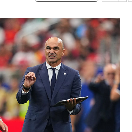
기소
수…이병태
지(종합)
0.3만개
 4.1%로
말고 과감히
쪽 아웃바
하향
재난지역 선
희망지 못
씨]
 선제 대