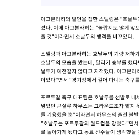
아그본라허의 발언을 접한 스텔링은 "호날두가
졌다. 이에 아그본라허는 "놀랍지도 않게 앞으
울 것"이라면서 호날두의 행적을 비꼬았다.
스텔링과 아그본라허는 호날두의 기량 저하가
호날두의 모습을 봤는데, 달리기 승부를 했다
날두가 예전같지 않다고 지적했다. 아그본라허
이었다"면서 "경기장에서 걸어 다니는 축구를
포르투갈 축구 대표팀은 호날두를 선발로 내
넣었던 곤살루 하무스는 그라운드조차 밟지 못
를 기용했을 뿐"이라면서 하무스의 출전 불발
"호날두는 포르투갈의 월드컵을 망쳤다"면서 
로 돌아가게 됐다고 동료 선수들이 생각했을 