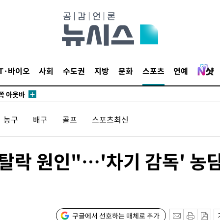
수…이병태
지(종합)
0.3만개
 4.1%로
말고 과감히
IT·바이오
사회
수도권
지방
문화
스포츠
연예
쪽 아웃바
하향
재난지역 선
농구
배구
골프
스포츠최신
희망지 못
씨]
 선제 대
탈락 원인"…'차기 감독' 농
무'
마쳐
구글에서 선호하는 매체로 추가