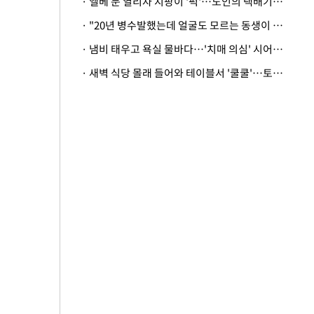
· 엘베 문 열리자 지팡이 '퍽'…노인의 택배기사 폭행 이유
· "20년 병수발했는데 얼굴도 모르는 동생이 유산 절반을"…배다른 형제 상속권 있을까
· 냄비 태우고 욕실 물바다…'치매 의심' 시어머니 검사 권유했다가 '날벼락'
· 새벽 식당 몰래 들어와 테이블서 '쿨쿨'…토사물 남기고 사라진 남성