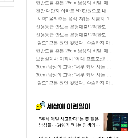
"주식 매일 사고판다"는 美 젊은
남성들…64%가 "나는 인생의
패배자“