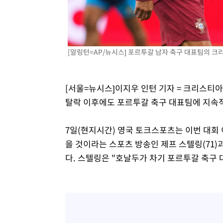
-1203초 전 >
외국인 심판 성 접대 7경기 들여다보니…한국 축구 '5승 2
-937초 전 >
[속보]코스닥, 2.86포인트(0.36%) 내린 798.81마감
-890초 전 >
[속보]코스피, 6200선 약보합…0.60% 내린 6258.77에 
[알링턴=AP/뉴시스] 포르투갈 남자 축구 대표팀의 크리
-870초 전 >
[속보]원·달러 환율, 7.7원 내린 1416.1원 마감
-759초 전 >
[속보] 노원서 40.1도 관측…서울, 2018년 이후 첫 40도
35분 전 >
[속보]종합특검, '계엄 수용공간 확보' 신용해 前교정본부장 
[서울=뉴시스]이지우 인턴 기자 = 크리스티아누
54분 전 >
외신들도 주목한 韓축구 파문…"국민적 공분에 수사 재개"
탈락 이후에도 포르투갈 축구 대표팀에 지속
55분 전 >
11시간 압수수색에 성접대 파문까지…'쑥대밭' 된 축구협회
1시간 전 >
[속보]규제합리화위원회 부위원장에 김태유 서울대 공대 교
7일(현지시간) 영국 토크스포츠는 이번 대회
후임
을 것이라는 스포츠 방송인 제프 스텔링(71)
다. 스텔링은 "호날두가 차기 포르투갈 축구 