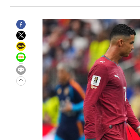
-759초 전 >
[속보] 노원서 40.1도 관측…서울, 2018년 이후 첫 40도
35분 전 >
[속보]종합특검, '계엄 수용공간 확보' 신용해 前교정본부장 
54분 전 >
외신들도 주목한 韓축구 파문…"국민적 공분에 수사 재개"
55분 전 >
11시간 압수수색에 성접대 파문까지…'쑥대밭' 된 축구협회
1시간 전 >
[속보]규제합리화위원회 부위원장에 김태유 서울대 공대 교
후임
-25787초 전 >
이강인, 폭염 속 AT마드리드 첫 훈련…80명 식사 대접까
-22926초 전 >
미 사업체 일자리, 7월에 2.3만개 순감하고 그 전 2개월 1
하향수정 (2보)
-22374초 전 >
[속보] 미 사업체, 일자리 7월에 2.3만 개 줄어…실업률은
↓
-18237초 전 >
[속보]이 대통령 "부동산 공급 기존 사고방식 매달리지 
실천"
-17322초 전 >
이란, "오만과 '중앙 단일 루트' 합의…북쪽 인바운드·남
운드는 임시"
-8890초 전 >
"낮 기온 소폭 하락"…수도권 폭염중대경보, 폭염경보로 
-8854초 전 >
[속보]이 대통령, '호우피해' 안동·의성 관할 4개 면 특별
포
-8817초 전 >
[단독]중수청 지원 검사들, 정원 초과 시 낮은 계급 임용…
갈 수도
-6788초 전 >
낮 최고 37도 찜통더위…곳곳 소나기·강원 많은 비[내일날
-5094초 전 >
SK하이닉스, 용인·청주 팹에 54조 투자…"AI 메모리 수요
응"
-1950초 전 >
여자배구 이재영·이다영 자매, 아제르바이잔 투란VC 입단