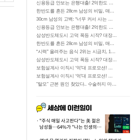
"주식 매일 사고판다"는 美 젊은
남성들…64%가 "나는 인생의
패배자“