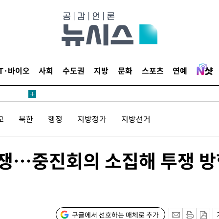
내일날씨]
 원해 아
보
IT·바이오
사회
수도권
지방
문화
스포츠
연예
교
북한
행정
지방정가
지방선거
견
투쟁…중진회의 소집해 투쟁 
계속[다음
겠다"
겨드려 죄
구글에서 선호하는 매체로 추가