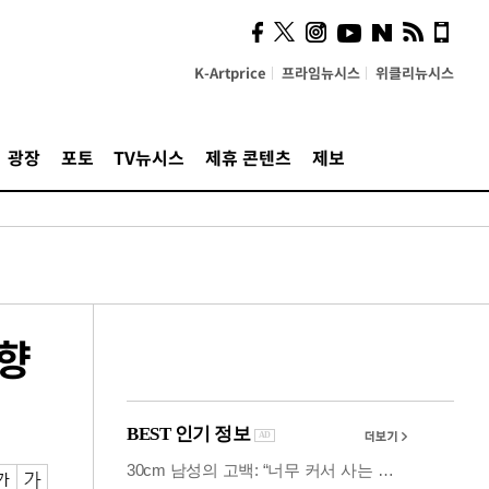
사이 해답 찾았죠"…알을
깨고 나온 '초자아'
K-Artprice
프라임뉴시스
위클리뉴시스
광장
포토
TV뉴시스
제휴 콘텐츠
제보
방향