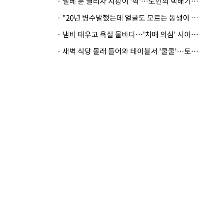
· 엘베 문 열리자 지팡이 '퍽'…노인의 택배기사 폭행 이유
· "20년 병수발했는데 얼굴도 모르는 동생이 유산 절반을"…배다른 형제 상속권 있을까
· 냄비 태우고 욕실 물바다…'치매 의심' 시어머니 검사 권유했다가 '날벼락'
· 새벽 식당 몰래 들어와 테이블서 '쿨쿨'…토사물 남기고 사라진 남성