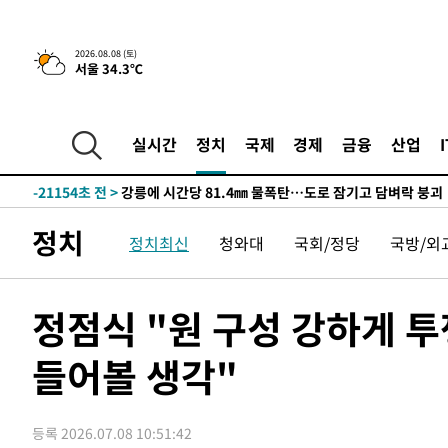
4시간 전 >
[속보]뉴욕증시 상승 마감…S&P 0.6% 나스닥 1.3%↑
2026.08.08 (토)
서울 34.3℃
-29188초 전 >
낮 최고 35도 '무더위'…동해안 시간당 30㎜ '강한 비'[
-28458초 전 >
[속보]이강인 "감독님이 원하는 마음 느꼈고, 많은 트로피
틀레티코 이적"
-28240초 전 >
수도권 40도 육박 '펄펄'…동해안 일부 지역엔 호의주의
실시간
정치
국제
경제
금융
산업
-27209초 전 >
온열질환 사망자 3명 늘어…누적 환자 3000명 돌파
-21154초 전 >
강릉에 시간당 81.4㎜ 물폭탄…도로 잠기고 담벼락 붕괴
-17261초 전 >
백운산서 80년근 천종산삼 9뿌리 발견…감정가 1.3억원
정치
정치최신
청와대
국회/정당
국방/외
-14971초 전 >
선재도서 해루질 나섰다 실종 60대, 닷새 만에 숨진 채 발
-12505초 전 >
남자 농구, 나고야 아시안게임서 '홈팀' 일본과 한일전
-11881초 전 >
여수 오동도 해상서 모터보트 전복…1명 사망·1명 실종
정점식 "원 구성 강하게 
-8108초 전 >
극한폭염 한풀 꺾이지만…'낮 최고 35도' 무더위, 열대야 
주 날씨]
들어볼 생각"
-5126초 전 >
축구협회 "압수수색·성접대 논란 사과…쇄신의 기회로 삼
-3643초 전 >
[속보]'압수수색·성접대 논란' 축구협회 "실망과 걱정 안
송"
2시간 전 >
'최고 37도' 폭염 지속…강원동해안 최대 150㎜ 비
등록 2026.07.08 10:51:42
4시간 전 >
[속보]뉴욕증시 상승 마감…S&P 0.6% 나스닥 1.3%↑