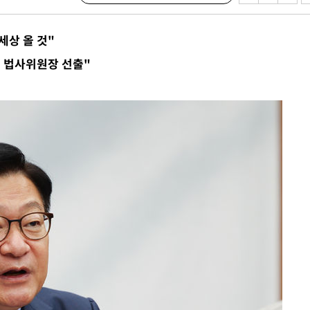
내일날씨]
 원해 아
세상 올 것"
보
교 법사위원장 선출"
견
계속[다음
겠다"
겨드려 죄