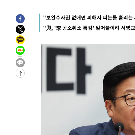
-29188초 전 >
낮 최고 35도 '무더위'…동해안 시간당 30㎜ '강한 비'[
-28458초 전 >
[속보]이강인 "감독님이 원하는 마음 느꼈고, 많은 트로피
"보완수사권 없애면 피해자 피눈물 흘리는 
틀레티코 이적"
-28240초 전 >
수도권 40도 육박 '펄펄'…동해안 일부 지역엔 호의주의
"與, '李 공소취소 특검' 밀어붙이려 서영
-27209초 전 >
온열질환 사망자 3명 늘어…누적 환자 3000명 돌파
-21154초 전 >
강릉에 시간당 81.4㎜ 물폭탄…도로 잠기고 담벼락 붕괴
-17261초 전 >
백운산서 80년근 천종산삼 9뿌리 발견…감정가 1.3억원
-14971초 전 >
선재도서 해루질 나섰다 실종 60대, 닷새 만에 숨진 채 발
-12505초 전 >
남자 농구, 나고야 아시안게임서 '홈팀' 일본과 한일전
-11881초 전 >
여수 오동도 해상서 모터보트 전복…1명 사망·1명 실종
-8108초 전 >
극한폭염 한풀 꺾이지만…'낮 최고 35도' 무더위, 열대야 
주 날씨]
-5126초 전 >
축구협회 "압수수색·성접대 논란 사과…쇄신의 기회로 삼
-3643초 전 >
[속보]'압수수색·성접대 논란' 축구협회 "실망과 걱정 안
송"
2시간 전 >
'최고 37도' 폭염 지속…강원동해안 최대 150㎜ 비
4시간 전 >
[속보]뉴욕증시 상승 마감…S&P 0.6% 나스닥 1.3%↑