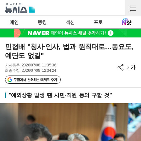
메인
랭킹
섹션
포토
민형배 "청사·인사, 법과 원칙대로…동요도,
예단도 없길"
기사등록
2026/07/08 11:35:36
가
가
최종수정
2026/07/08 12:34:24
구글에서 선호하는 매체로 추가
"예외상황 발생 땐 시민·직원 동의 구할 것"