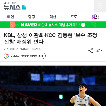
메인
랭킹
섹션
포토
KBL, 삼성 이관희·KCC 김동현 '보수 조정
신청' 재정위 연다
기사등록
2026/07/08 14:26:43
가
가
구글에서 선호하는 매체로 추가