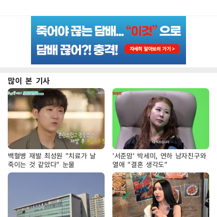
많이 본 기사
백혈병 재발 최성원 "치료가 날
'서준맘' 박세미, 연하 남자친구와
죽이는 것 같았다" 눈물
열애 "결혼 생각도"