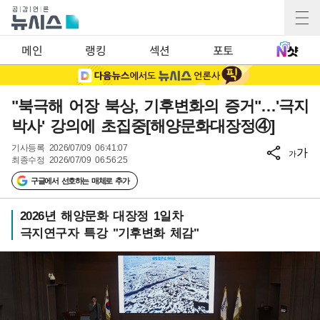
메인
랭킹
섹션
포토
"북극해 어장 북상, 기후변화의 증거"…'극지
박사' 강의에 초집중[해양문화대장정④]
기사등록
2026/07/09 06:41:07
가
가
최종수정
2026/07/09 06:56:25
구글에서 선호하는 매체로 추가
2026년 해양문화 대장정 1일차
극지연구자 특강 "기후변화 체감"