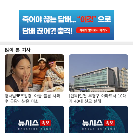
많이 본 기사
홍서범♥조갑경, 아들 불륜 사과
[단독]인천 부평구 아파트서 10대
후 근황…밝은 미소
가 40대 친모 살해