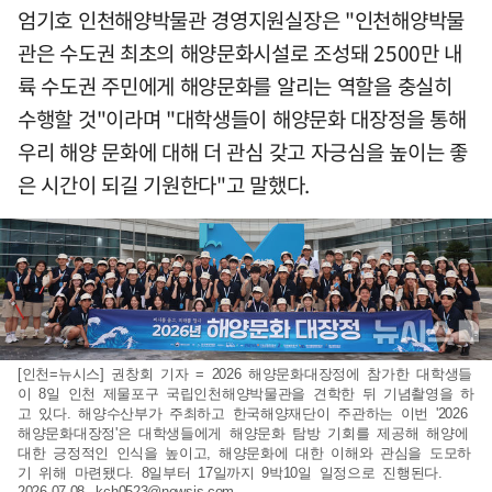
엄기호 인천해양박물관 경영지원실장은 "인천해양박물
관은 수도권 최초의 해양문화시설로 조성돼 2500만 내
륙 수도권 주민에게 해양문화를 알리는 역할을 충실히
수행할 것"이라며 "대학생들이 해양문화 대장정을 통해
우리 해양 문화에 대해 더 관심 갖고 자긍심을 높이는 좋
은 시간이 되길 기원한다"고 말했다.
[인천=뉴시스] 권창회 기자 = 2026 해양문화대장정에 참가한 대학생들
이 8일 인천 제물포구 국립인천해양박물관을 견학한 뒤 기념촬영을 하
고 있다. 해양수산부가 주최하고 한국해양재단이 주관하는 이번 '2026
해양문화대장정'은 대학생들에게 해양문화 탐방 기회를 제공해 해양에
대한 긍정적인 인식을 높이고, 해양문화에 대한 이해와 관심을 도모하
기 위해 마련됐다. 8일부터 17일까지 9박10일 일정으로 진행된다.
2026.07.08.
kch0523@newsis.com