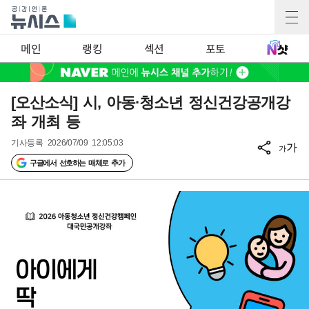
메인
랭킹
섹션
포토
[오산소식] 시, 아동·청소년 정신건강공개강
좌 개최 등
기사등록
2026/07/09 12:05:03
가
가
구글에서 선호하는 매체로 추가