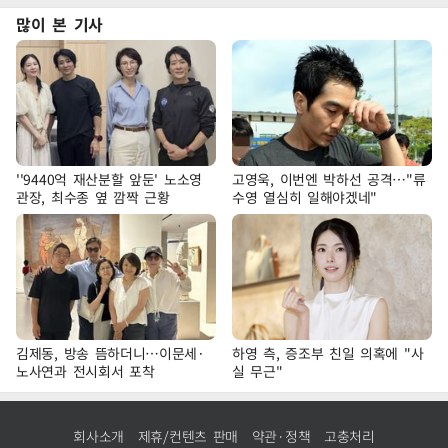
많이 본 기사
''9440억 재산분할 앞둔' 노소영
고영욱, 이번엔 박하선 공격…"류
관장, 최수종 옆 깜짝 근황
수영 열심히 일해야겠네"
김제동, 방송 뜸하더니…이문세·
하영 측, 증조부 친일 의혹에 "사
노사연과 전시회서 포착
실 무근"
회사소개
제휴/컨텐츠 판매
약관·정책
고충처리