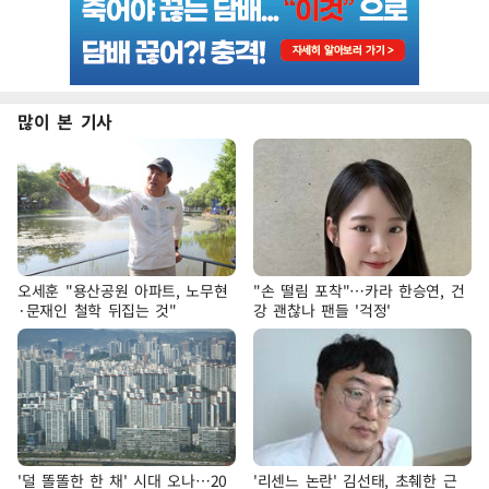
많이 본 기사
오세훈 "용산공원 아파트, 노무현
"손 떨림 포착"…카라 한승연, 건
·문재인 철학 뒤집는 것"
강 괜찮나 팬들 '걱정'
'덜 똘똘한 한 채' 시대 오나…20
'리센느 논란' 김선태, 초췌한 근