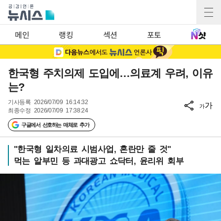
메인
랭킹
섹션
포토
한국형 주치의제 도입에…의료계 우려, 이유
는?
기사등록
2026/07/09 16:14:32
가
가
최종수정
2026/07/09 17:38:24
구글에서 선호하는 매체로 추가
"한국형 일차의료 시범사업, 혼란만 줄 것"
먹는 알부민 등 과대광고 쇼닥터, 윤리위 회부