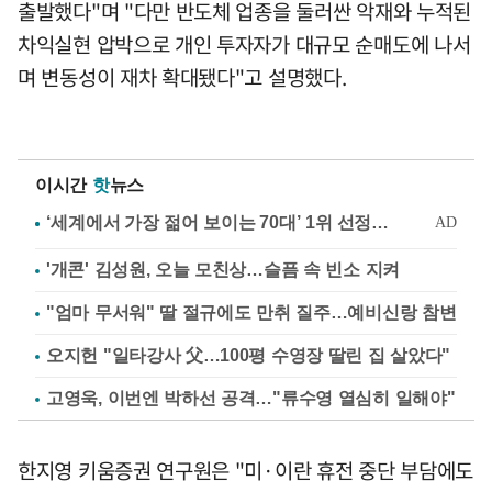
출발했다"며 "다만 반도체 업종을 둘러싼 악재와 누적된
차익실현 압박으로 개인 투자자가 대규모 순매도에 나서
며 변동성이 재차 확대됐다"고 설명했다.
이시간
핫
뉴스
'개콘' 김성원, 오늘 모친상…슬픔 속 빈소 지켜
"엄마 무서워" 딸 절규에도 만취 질주…예비신랑 참변
오지헌 "일타강사 父…100평 수영장 딸린 집 살았다"
고영욱, 이번엔 박하선 공격…"류수영 열심히 일해야"
한지영 키움증권 연구원은 "미·이란 휴전 중단 부담에도