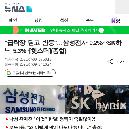
메인
랭킹
섹션
포토
"급락장 딛고 반등"…삼성전자 0.2%↑·SK하
닉 5.3%↑[핫스탁](종합)
기사등록
2026/07/09 15:56:12
가
가
최종수정
2026/07/09 17:16:24
구글에서 선호하는 매체로 추가