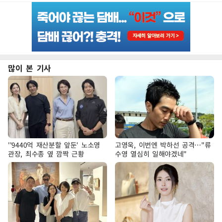
많이 본 기사
''9440억 재산분할 앞둔' 노소영
고영욱, 이번엔 박하선 공격…"류
관장, 최수종 옆 깜짝 근황
수영 열심히 일해야겠네"