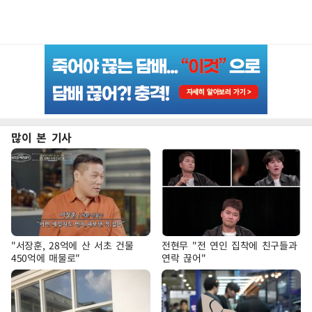
많이 본 기사
"서장훈, 28억에 산 서초 건물
전현무 "전 연인 집착에 친구들과
450억에 매물로"
연락 끊어"