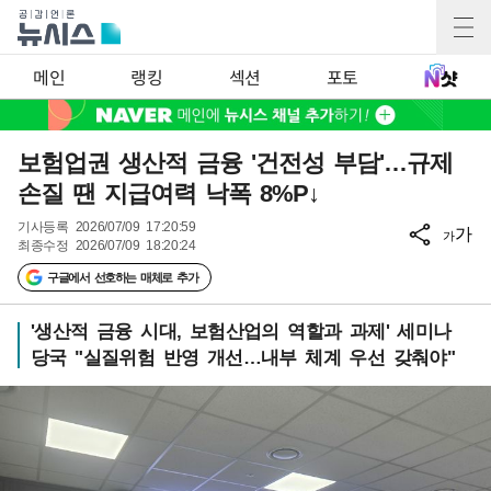
메인
랭킹
섹션
포토
보험업권 생산적 금융 '건전성 부담'…규제
손질 땐 지급여력 낙폭 8%P↓
기사등록
2026/07/09 17:20:59
가
가
최종수정
2026/07/09 18:20:24
구글에서 선호하는 매체로 추가
'생산적 금융 시대, 보험산업의 역할과 과제' 세미나
당국 "실질위험 반영 개선…내부 체계 우선 갖춰야"