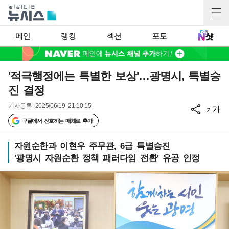
메인
랭킹
섹션
포토
'적극행정에는 특별한 보상'…광명시, 특별승
진 결정
기사등록
2025/06/19 21:10:15
가
가
구글에서 선호하는 매체로 추가
자원순한과 이현우 주무관, 6급 특별승진
'광명시 자원순환 정책 패러다임 전환' 유공 인정