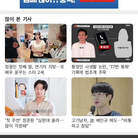
많이 본 기사
정웅인 첫째 딸, 연기자 지망…또
황정민 사생활 논란, '77번 통화'
배우 꿈꾸는 스타 2세
기록에 법조계 주목
'첫 주연' 정준원 "심판대 올라…
고기남자, 故 배인규 애도…"비통
많이 걱정돼"
하고 참담"