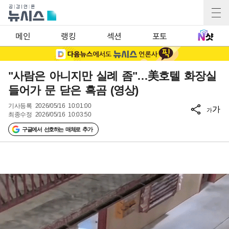
메인
랭킹
섹션
포토
"사람은 아니지만 실례 좀"…美호텔 화장실
들어가 문 닫은 흑곰 (영상)
기사등록
2026/05/16 10:01:00
가
가
최종수정
2026/05/16 10:03:50
구글에서 선호하는 매체로 추가