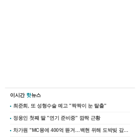
이시간
핫
뉴스
최준희, 또 성형수술 예고 "짝짝이 눈 탈출"
정웅인 첫째 딸 "연기 준비중" 깜짝 근황
차가원 "MC몽에 400억 뜯겨…백현 위해 도박빚 갚아줘"