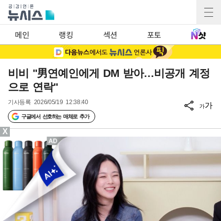
메인
랭킹
섹션
포토
비비 "男연예인에게 DM 받아…비공개 계정
으로 연락"
기사등록
2026/05/19 12:38:40
가
가
구글에서 선호하는 매체로 추가
X