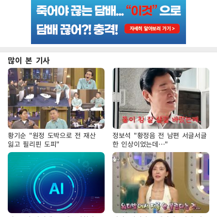
많이 본 기사
황기순 "원정 도박으로 전 재산
정보석 "황정음 전 남편 서글서글
잃고 필리핀 도피"
한 인상이었는데…"