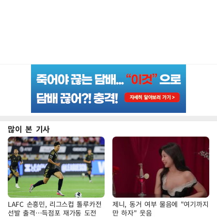
많이 본 기사
LAFC 손흥민, 리그스컵 톨루카전
제니, 동거 여부 물음에 "여기까지
선발 출격…득점포 재가동 도전
만 하자" 웃음