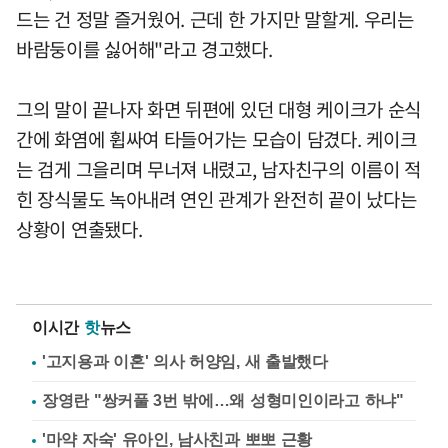
드는 건 정말 즐거웠어. 근데 한 가지만 말할게. 우리는
바람둥이를 싫어해"라고 경고했다.
그의 말이 끝나자 화면 뒤편에 있던 대형 케이크가 순식
간에 화염에 휩싸여 타들어가는 모습이 담겼다. 케이크
는 검게 그을리며 무너져 내렸고, 남자친구의 이름이 적
힌 장식물도 녹아내려 연인 관계가 완전히 끝이 났다는
상황이 연출됐다.
이시간
핫
뉴스
'고지용과 이혼' 의사 허양임, 새 출발했다
장영란 "쌍커풀 3번 밖에…왜 성형미인이라고 하냐"
'마약 자숙' 유아인, 남사친과 뽀뽀 근황