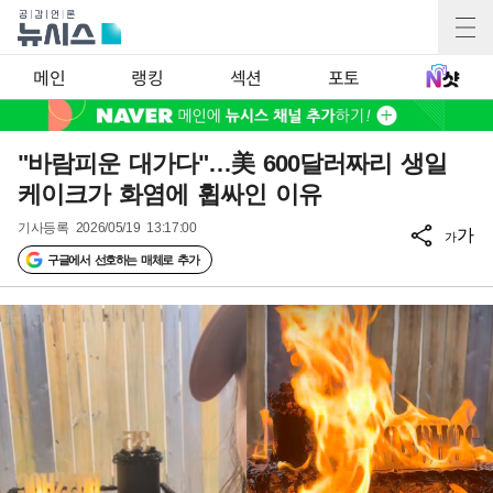
메인
랭킹
섹션
포토
"바람피운 대가다"…美 600달러짜리 생일
케이크가 화염에 휩싸인 이유
기사등록
2026/05/19 13:17:00
가
가
구글에서 선호하는 매체로 추가