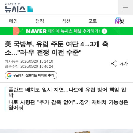
메인
랭킹
섹션
포토
美 국방부, 유럽 주둔 여단 4→3개 축
소…"러·우 전쟁 이전 수준"
기사등록
2026/05/20 15:24:10
가
가
최종수정
2026/05/20 16:46:24
구글에서 선호하는 매체로 추가
폴란드 배치도 일시 지연…나토에 유럽 방어 책임 압
박
나토 사령관 "추가 감축 없어"…장기 재배치 가능성은
열어둬