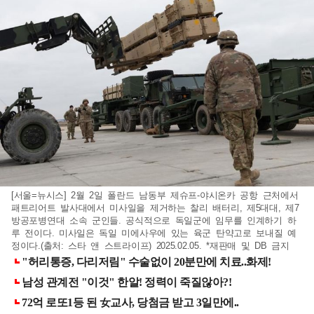
[서울=뉴시스] 2월 2일 폴란드 남동부 제슈프-야시온카 공항 근처에서
패트리어트 발사대에서 미사일을 제거하는 찰리 배터리, 제5대대, 제7
방공포병연대 소속 군인들. 공식적으로 독일군에 임무를 인계하기 하
루 전이다. 미사일은 독일 미에사우에 있는 육군 탄약고로 보내질 예
정이다.(출처: 스타 앤 스트라이프) 2025.02.05. *재판매 및 DB 금지