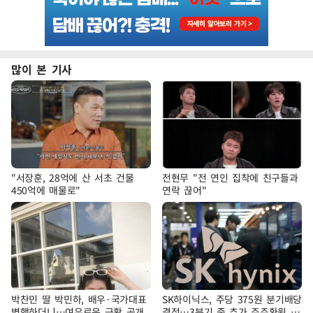
많이 본 기사
"서장훈, 28억에 산 서초 건물
전현무 "전 연인 집착에 친구들과
450억에 매물로"
연락 끊어"
박찬민 딸 박민하, 배우·국가대표
SK하이닉스, 주당 375원 분기배당
병행하더니…여유로운 근황 공개
결정…3분기 중 추가 주주환원 발