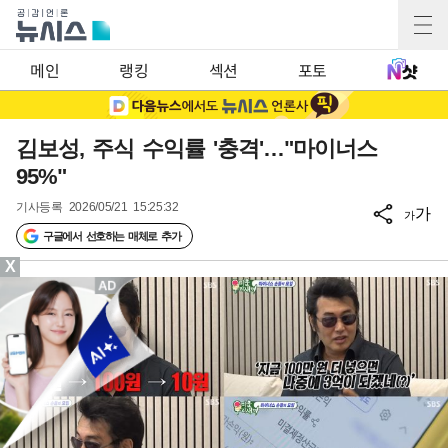
메인
랭킹
섹션
포토
김보성, 주식 수익률 '충격'…"마이너스
95%"
기사등록
2026/05/21 15:25:32
가
가
구글에서 선호하는 매체로 추가
X