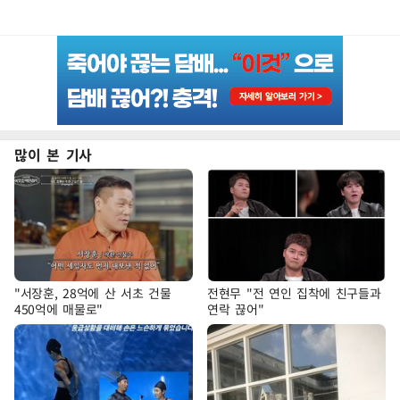
많이 본 기사
"서장훈, 28억에 산 서초 건물
전현무 "전 연인 집착에 친구들과
450억에 매물로"
연락 끊어"