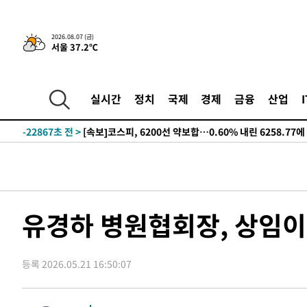
선포
-30794초 전 >
[단독]중수청 지원 검사들, 정원 초과 시 낮은 계급 임용
갈 수도
-28765초 전 >
낮 최고 37도 찜통더위…곳곳 소나기·강원 많은 비[내일
2026.08.07 (금)
서울 37.2℃
-27071초 전 >
SK하이닉스, 용인·청주 팹에 54조 투자…"AI 메모리 수
응"
-23927초 전 >
여자배구 이재영·이다영 자매, 아제르바이잔 투란VC 입
-23180초 전 >
외국인 심판 성 접대 7경기 들여다보니…한국 축구 '5승 2
실시간
정치
국제
경제
금융
산업
-22914초 전 >
[속보]코스닥, 2.86포인트(0.36%) 내린 798.81마감
-22867초 전 >
[속보]코스피, 6200선 약보합…0.60% 내린 6258.77에
-22847초 전 >
[속보]원·달러 환율, 7.7원 내린 1416.1원 마감
-22736초 전 >
[속보] 노원서 40.1도 관측…서울, 2018년 이후 첫 40도
-19826초 전 >
[속보]종합특검, '계엄 수용공간 확보' 신용해 前교정본
-18699초 전 >
외신들도 주목한 韓축구 파문…"국민적 공분에 수사 재개
유경하 병원협회장, 상임이
-18670초 전 >
11시간 압수수색에 성접대 파문까지…'쑥대밭' 된 축구
-17692초 전 >
[속보]규제합리화위원회 부위원장에 김태유 서울대 공대
병태 후임
등록 2026.05.21 16:50:07
-14050초 전 >
[속보]국힘 윤리위, '돌려차기 발언' 진종오·서범수 징계
-9375초 전 >
[속보] 7월 중국 수출 23.9%↑ 수입 27.5%↑…무역총액 
-6535초 전 >
[속보]'채상병 순직 책임' 임성근, 항소심도 징역 3년