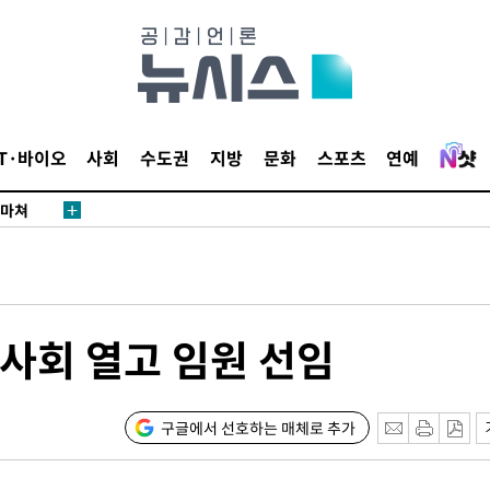
…희망지 못
날씨]
요 선제 대
단
무'
IT·바이오
사회
수도권
지방
문화
스포츠
연예
 마쳐
부장 기소
"
사회 열고 임원 선임
협회
 교수…이
 절차 개시
구글에서 선호하는 매체로 추가
25.3%↑