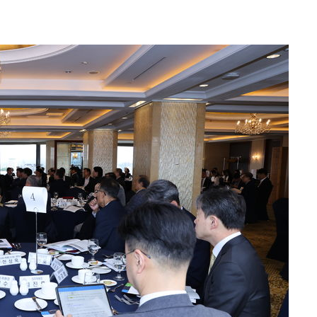
사망
 하향
별재난지역
…희망지 못
날씨]
요 선제 대
단
무'
 마쳐
부장 기소
"
협회