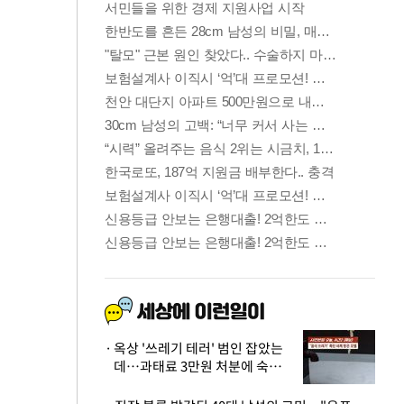
옥상 '쓰레기 테러' 범인 잡았는
데…과태료 3만원 처분에 숙박업
주 허탈