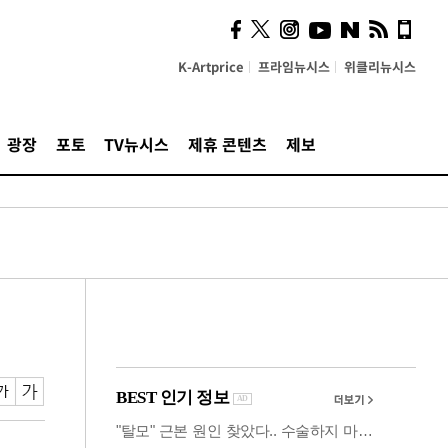
시, 스마트폰 액세서리에
NFC 더했다
K-Artprice
프라임뉴시스
위클리뉴시스
광장
포토
TV뉴시스
제휴 콘텐츠
제보