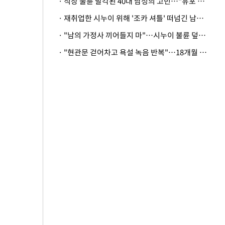
· 직장 불륜 발각된 40대 남성의 고민…"유포 동료 명예훼손·협박죄 고소 가능할까"
· 재취업한 시누이 위해 '조카 셔틀' 떠넘긴 남편…아내 "난 못한다"
· "남의 가정사 끼어들지 마"…시누이 불륜 덮으려는 남편에 억울한 아내
· "현관문 걷어차고 욕설 녹음 반복"…18개월 아기 키우는 집 뒤흔든 '앞집의 비극'