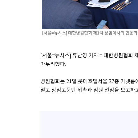
-17712초 전 >
[속보]규제합리화위원회 부위원장에 김태유 서울대 공대
병태 후임
-14070초 전 >
[속보]국힘 윤리위, '돌려차기 발언' 진종오·서범수 징계
-9395초 전 >
[속보] 7월 중국 수출 23.9%↑ 수입 27.5%↑…무역총액 
[서울=뉴시스] 대한병원협회 제1차 상임이사회 합동회의
-6555초 전 >
[속보]'채상병 순직 책임' 임성근, 항소심도 징역 3년
-6421초 전 >
[속보]종합특검, '관저이전 봐주기 감사' 유병호 구속기소
-3021초 전 >
민주 콩고 에볼라환자 4천명 돌파, 4053명 발생 1850명 
[서울=뉴시스] 류난영 기자 = 대한병원협회 
마무리했다.
병원협회는 21일 롯데호텔서울 37층 가넷룸
열고 상임고문단 위촉과 임원 선임을 보고하고