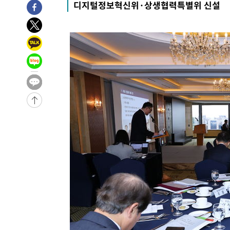
디지털정보혁신위·상생협력특별위 신설
-6401초 전 >
[속보]종합특검, '관저이전 봐주기 감사' 유병호 구속기소
-3001초 전 >
민주 콩고 에볼라환자 4천명 돌파, 4053명 발생 1850명 
-30887초 전 >
"낮 기온 소폭 하락"…수도권 폭염중대경보, 폭염경보로
-30851초 전 >
[속보]이 대통령, '호우피해' 안동·의성 관할 4개 면 특
선포
-30814초 전 >
[단독]중수청 지원 검사들, 정원 초과 시 낮은 계급 임용
갈 수도
-28785초 전 >
낮 최고 37도 찜통더위…곳곳 소나기·강원 많은 비[내일
-27091초 전 >
SK하이닉스, 용인·청주 팹에 54조 투자…"AI 메모리 수
응"
-23947초 전 >
여자배구 이재영·이다영 자매, 아제르바이잔 투란VC 입
-23200초 전 >
외국인 심판 성 접대 7경기 들여다보니…한국 축구 '5승 2
-22934초 전 >
[속보]코스닥, 2.86포인트(0.36%) 내린 798.81마감
-22887초 전 >
[속보]코스피, 6200선 약보합…0.60% 내린 6258.77에
-22867초 전 >
[속보]원·달러 환율, 7.7원 내린 1416.1원 마감
-22756초 전 >
[속보] 노원서 40.1도 관측…서울, 2018년 이후 첫 40도
-19846초 전 >
[속보]종합특검, '계엄 수용공간 확보' 신용해 前교정본
-18719초 전 >
외신들도 주목한 韓축구 파문…"국민적 공분에 수사 재개
-18690초 전 >
11시간 압수수색에 성접대 파문까지…'쑥대밭' 된 축구