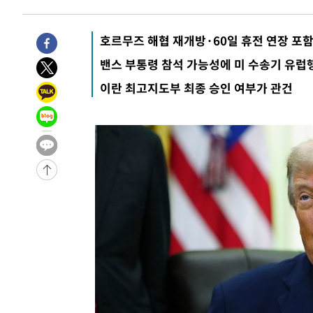
-18047초 전 >
강릉에 시간당 81.4㎜ 물폭탄…도로 잠기고 담벼락 붕괴
-14154초 전 >
백운산서 80년근 천종산삼 9뿌리 발견…감정가 1.3억원
호르무즈 해협 재개방·60일 휴전 연장 포
-11864초 전 >
선재도서 해루질 나섰다 실종 60대, 닷새 만에 숨진 채 발
밴스 부통령 참석 가능성에 미 수송기 유럽
-9398초 전 >
남자 농구, 나고야 아시안게임서 '홈팀' 일본과 한일전
이란 최고지도부 최종 승인 여부가 관건
-8774초 전 >
여수 오동도 해상서 모터보트 전복…1명 사망·1명 실종
-5001초 전 >
극한폭염 한풀 꺾이지만…'낮 최고 35도' 무더위, 열대야 
주 날씨]
-2019초 전 >
축구협회 "압수수색·성접대 논란 사과…쇄신의 기회로 삼
-536초 전 >
[속보]'압수수색·성접대 논란' 축구협회 "실망과 걱정 안겨
3시간 전 >
'최고 37도' 폭염 지속…강원동해안 최대 150㎜ 비
4시간 전 >
[속보]뉴욕증시 상승 마감…S&P 0.6% 나스닥 1.3%↑