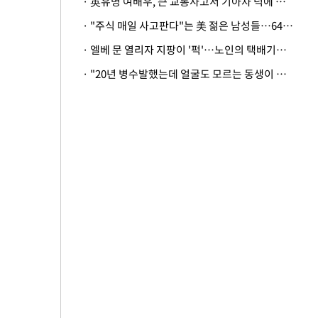
· 英유명 여배우, 큰 교통사고서 기아차 덕에 살았다
· "주식 매일 사고판다"는 美 젊은 남성들…64%가 "나는 인생의 패배자“
· 엘베 문 열리자 지팡이 '퍽'…노인의 택배기사 폭행 이유
· "20년 병수발했는데 얼굴도 모르는 동생이 유산 절반을"…배다른 형제 상속권 있을까