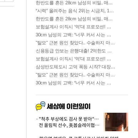
"척추 부상에도 검사 못 받아"…
전 올림픽 선수, 美봅슬레이협회
상대 소송