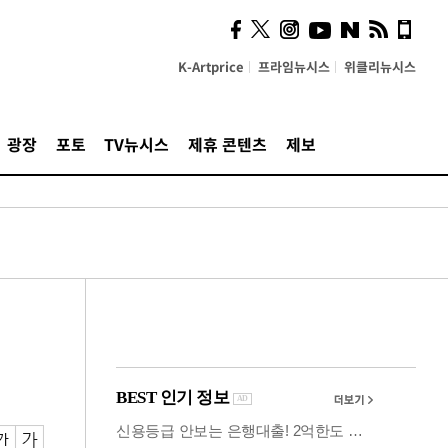
사이 해답 찾았죠"…알을
깨고 나온 '초자아'
K-Artprice
프라임뉴시스
위클리뉴시스
광장
포토
TV뉴시스
제휴 콘텐츠
제보