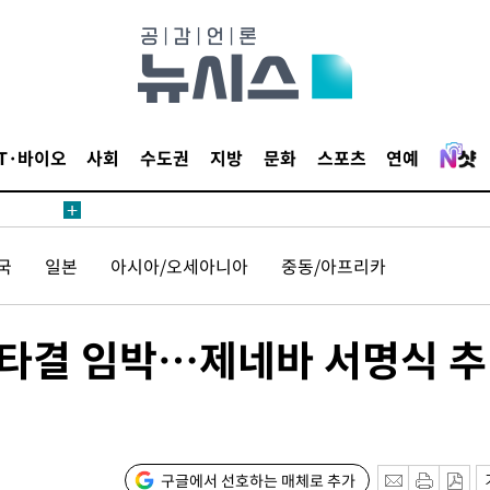
보
견
IT·바이오
사회
수도권
지방
문화
스포츠
연예
계속[다음
겠다"
국
일본
아시아/오세아니아
중동/아프리카
드려 죄송"
' 타결 임박…제네바 서명식 추
내일날씨]
 원해 아
보
구글에서 선호하는 매체로 추가