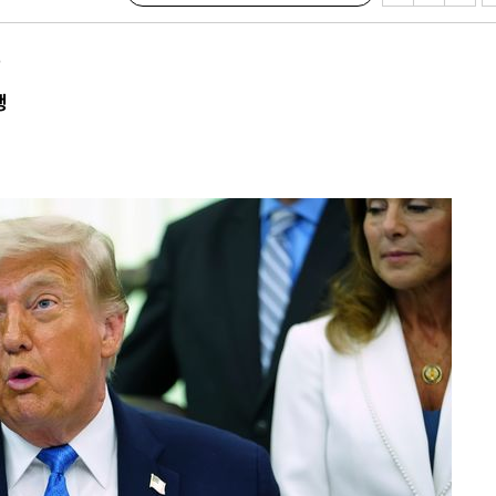
함
견
행
계속[다음
겠다"
드려 죄송"