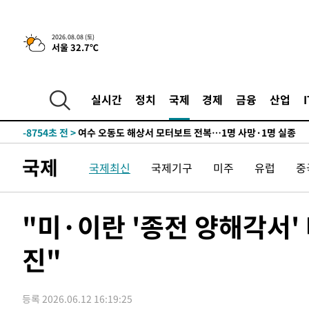
틀레티코 이적"
-25113초 전 >
수도권 40도 육박 '펄펄'…동해안 일부 지역엔 호의주의
-24082초 전 >
온열질환 사망자 3명 늘어…누적 환자 3000명 돌파
2026.08.08 (토)
서울 32.7℃
-18027초 전 >
강릉에 시간당 81.4㎜ 물폭탄…도로 잠기고 담벼락 붕괴
-14134초 전 >
백운산서 80년근 천종산삼 9뿌리 발견…감정가 1.3억원
-11844초 전 >
선재도서 해루질 나섰다 실종 60대, 닷새 만에 숨진 채 발
실시간
정치
국제
경제
금융
산업
-9378초 전 >
남자 농구, 나고야 아시안게임서 '홈팀' 일본과 한일전
-8754초 전 >
여수 오동도 해상서 모터보트 전복…1명 사망·1명 실종
-4981초 전 >
극한폭염 한풀 꺾이지만…'낮 최고 35도' 무더위, 열대야 
국제
주 날씨]
-1999초 전 >
축구협회 "압수수색·성접대 논란 사과…쇄신의 기회로 삼
국제최신
국제기구
미주
유럽
중
-516초 전 >
[속보]'압수수색·성접대 논란' 축구협회 "실망과 걱정 안겨
3시간 전 >
'최고 37도' 폭염 지속…강원동해안 최대 150㎜ 비
"미·이란 '종전 양해각서
4시간 전 >
[속보]뉴욕증시 상승 마감…S&P 0.6% 나스닥 1.3%↑
-26081초 전 >
낮 최고 35도 '무더위'…동해안 시간당 30㎜ '강한 비'[
진"
-25351초 전 >
[속보]이강인 "감독님이 원하는 마음 느꼈고, 많은 트로피
틀레티코 이적"
-25133초 전 >
수도권 40도 육박 '펄펄'…동해안 일부 지역엔 호의주의
등록 2026.06.12 16:19:25
-24102초 전 >
온열질환 사망자 3명 늘어…누적 환자 3000명 돌파