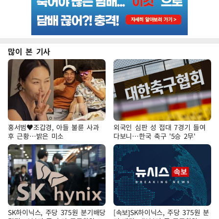
많이 본 기사
홍서범♥조갑경, 아들 불륜 사과
외국인 심판 성 접대 7경기 들여
후 근황…밝은 미소
다보니…한국 축구 '5승 2무'
SK하이닉스, 주당 375원 분기배당
[속보]SK하이닉스, 주당 375원 분