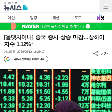
메인
랭킹
섹션
포토
[올댓차이나] 중국 증시 상승 마감…상하이
지수 1.12%↑
기사등록
2026/06/12 16:29:17
가
가
구글에서 선호하는 매체로 추가