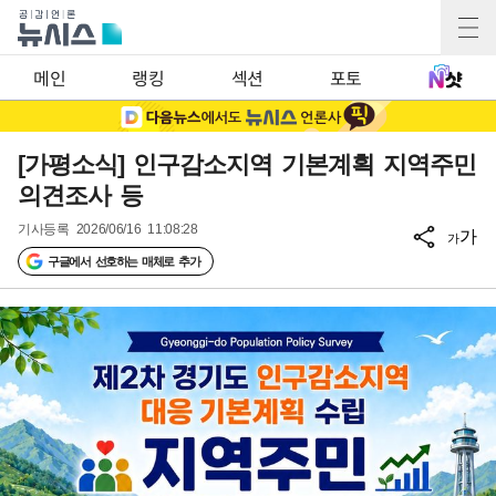
메인
랭킹
섹션
포토
[가평소식] 인구감소지역 기본계획 지역주민
의견조사 등
기사등록
2026/06/16 11:08:28
가
가
구글에서 선호하는 매체로 추가