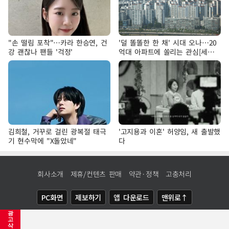
"손 떨림 포착"…카라 한승연, 건
'덜 똘똘한 한 채' 시대 오나…20
강 괜찮나 팬들 '걱정'
억대 아파트에 쏠리는 관심[세제
개편, 그 이후②]
김희철, 거꾸로 걸린 광복절 태극
'고지용과 이혼' 허양임, 새 출발했
기 현수막에 "X돌았네"
다
회사소개
제휴/컨텐츠 판매
약관·정책
고충처리
PC화면
제보하기
앱 다운로드
맨위로↑
광
COPYRIGHTⓒ
NEWSIS
ALL RIGHTS RESERVED.
고
삭