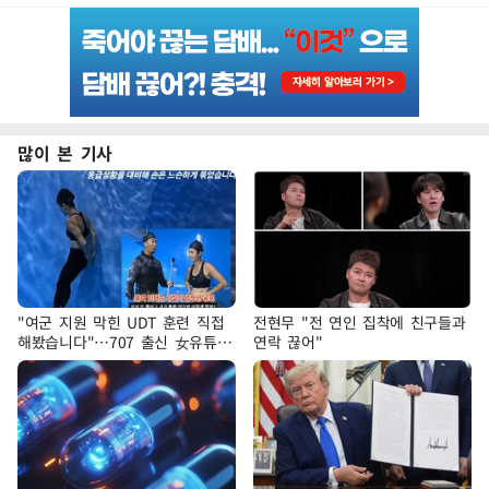
많이 본 기사
"여군 지원 막힌 UDT 훈련 직접
전현무 "전 연인 집착에 친구들과
해봤습니다"…707 출신 女유튜버
연락 끊어"
'완벽 소화'