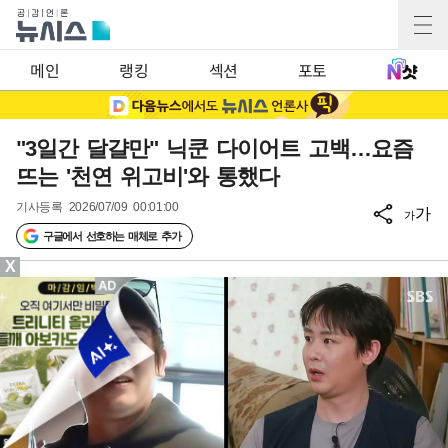
메인
랭킹
섹션
포토
"3일간 달걀만" 닉쿤 다이어트 고백…요즘
뜨는 '천연 위고비'와 통했다
기사등록
2026/07/09 00:01:00
가
가
구글에서 선호하는 매체로 추가
X