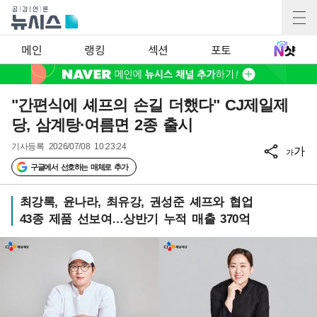
메인
랭킹
섹션
포토
"간편식에 셰프의 손길 더했다" CJ제일제
당, 삼계탕·여름면 2종 출시
기사등록
2026/07/08 10:23:24
가
가
구글에서 선호하는 매체로 추가
최강록, 윤나라, 최유강, 권성준 셰프와 협업
43종 제품 선보여…상반기 누적 매출 370억