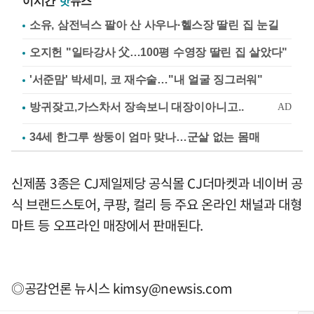
이시간
핫
뉴스
소유, 삼전닉스 팔아 산 사우나·헬스장 딸린 집 눈길
오지헌 "일타강사 父…100평 수영장 딸린 집 살았다"
'서준맘' 박세미, 코 재수술…"내 얼굴 징그러워"
34세 한그루 쌍둥이 엄마 맞나…군살 없는 몸매
신제품 3종은 CJ제일제당 공식몰 CJ더마켓과 네이버 공
식 브랜드스토어, 쿠팡, 컬리 등 주요 온라인 채널과 대형
마트 등 오프라인 매장에서 판매된다.
◎공감언론 뉴시스
kimsy@newsis.com