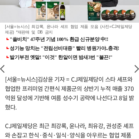
[서울=뉴시스] 최강록, 윤나라 셰프 협업 제품 모음 (사진=CJ제일제당
제공) *재판매 및 DB 금지
[서울=뉴시스]김상윤 기자 = CJ제일제당이 스타 셰프와
협업한 프리미엄 간편식 제품군의 상반기 누적 매출 370
억원 달성에 기반해 여름 성수기 공략에 나선다고 8일 밝
혔다.
CJ제일제당은 최근 최강록, 윤나라, 최유강, 권성준 셰프
와 손잡고 한식·중식·일식·양식을 아우르는 협업 제품