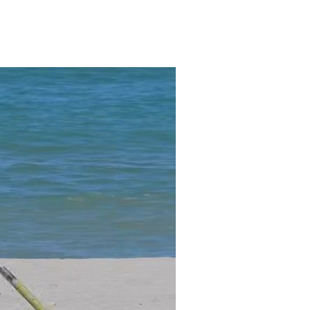
기소
수…이병태
지(종합)
0.3만개
 4.1%로
말고 과감히
쪽 아웃바
하향
재난지역 선
희망지 못
씨]