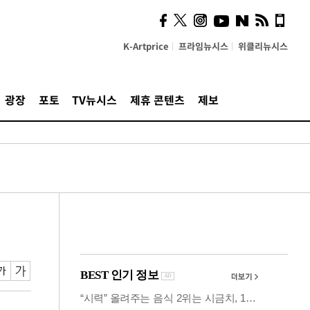
시, 스마트폰 액세서리에
NFC 더했다
K-Artprice
프라임뉴시스
위클리뉴시스
광장
포토
TV뉴시스
제휴 콘텐츠
제보