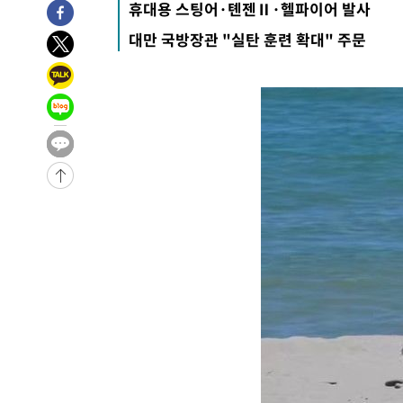
휴대용 스팅어·톈젠Ⅱ·헬파이어 발사
24분 전 >
[속보]코스피, 6200선 약보합…0.60% 내린 6258.77에 마쳐
대만 국방장관 "실탄 훈련 확대" 주문
24분 전 >
[속보]원·달러 환율, 7.7원 내린 1416.1원 마감
26분 전 >
[속보] 노원서 40.1도 관측…서울, 2018년 이후 첫 40도
1시간 전 >
[속보]종합특검, '계엄 수용공간 확보' 신용해 前교정본부장 
1시간 전 >
외신들도 주목한 韓축구 파문…"국민적 공분에 수사 재개"
1시간 전 >
11시간 압수수색에 성접대 파문까지…'쑥대밭' 된 축구협회
1시간 전 >
[속보]규제합리화위원회 부위원장에 김태유 서울대 공대 교
후임
-23436초 전 >
이강인, 폭염 속 AT마드리드 첫 훈련…80명 식사 대접까
-20575초 전 >
미 사업체 일자리, 7월에 2.3만개 순감하고 그 전 2개월 1
하향수정 (2보)
-20023초 전 >
[속보] 미 사업체, 일자리 7월에 2.3만 개 줄어…실업률은
↓
-15886초 전 >
[속보]이 대통령 "부동산 공급 기존 사고방식 매달리지 
실천"
-14971초 전 >
이란, "오만과 '중앙 단일 루트' 합의…북쪽 인바운드·남
운드는 임시"
-6539초 전 >
"낮 기온 소폭 하락"…수도권 폭염중대경보, 폭염경보로 
-6503초 전 >
[속보]이 대통령, '호우피해' 안동·의성 관할 4개 면 특별
포
-6466초 전 >
[단독]중수청 지원 검사들, 정원 초과 시 낮은 계급 임용…
갈 수도
-4437초 전 >
낮 최고 37도 찜통더위…곳곳 소나기·강원 많은 비[내일날