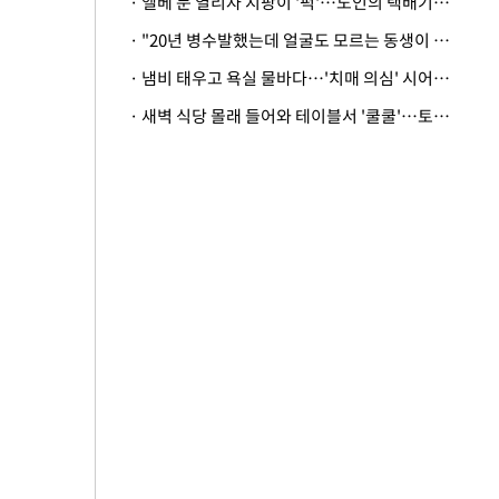
· 엘베 문 열리자 지팡이 '퍽'…노인의 택배기사 폭행 이유
· "20년 병수발했는데 얼굴도 모르는 동생이 유산 절반을"…배다른 형제 상속권 있을까
· 냄비 태우고 욕실 물바다…'치매 의심' 시어머니 검사 권유했다가 '날벼락'
· 새벽 식당 몰래 들어와 테이블서 '쿨쿨'…토사물 남기고 사라진 남성