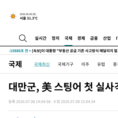
2026.08.08 (토)
서울 31.3℃
1시간 전 >
[속보]규제합리화위원회 부위원장에 김태유 서울대 공대 교
후임
-23436초 전 >
이강인, 폭염 속 AT마드리드 첫 훈련…80명 식사 대접까
-20575초 전 >
미 사업체 일자리, 7월에 2.3만개 순감하고 그 전 2개월 1
실시간
정치
국제
경제
금융
산업
하향수정 (2보)
-20023초 전 >
[속보] 미 사업체, 일자리 7월에 2.3만 개 줄어…실업률은
↓
-15886초 전 >
[속보]이 대통령 "부동산 공급 기존 사고방식 매달리지 
실천"
-14971초 전 >
이란, "오만과 '중앙 단일 루트' 합의…북쪽 인바운드·남
국제
국제최신
국제기구
미주
유럽
중
운드는 임시"
-6539초 전 >
"낮 기온 소폭 하락"…수도권 폭염중대경보, 폭염경보로 
-6503초 전 >
[속보]이 대통령, '호우피해' 안동·의성 관할 4개 면 특별
포
-6466초 전 >
[단독]중수청 지원 검사들, 정원 초과 시 낮은 계급 임용…
대만군, 美 스팅어 첫 실
갈 수도
-4437초 전 >
낮 최고 37도 찜통더위…곳곳 소나기·강원 많은 비[내일날
-2743초 전 >
SK하이닉스, 용인·청주 팹에 54조 투자…"AI 메모리 수요
응"
등록 2026.07.08 14:04:58
수정 2026.07.08 15:04:34
6분 전 >
여자배구 이재영·이다영 자매, 아제르바이잔 투란VC 입단
19분 전 >
외국인 심판 성 접대 7경기 들여다보니…한국 축구 '5승 2무'
23분 전 >
[속보]코스닥, 2.86포인트(0.36%) 내린 798.81마감