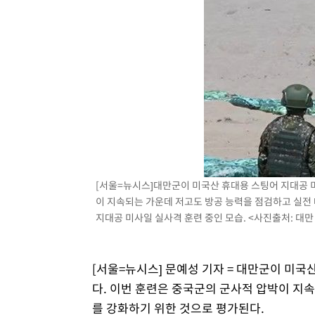
-2743초 전 >
SK하이닉스, 용인·청주 팹에 54조 투자…"AI 메모리 수요
응"
6분 전 >
여자배구 이재영·이다영 자매, 아제르바이잔 투란VC 입단
19분 전 >
외국인 심판 성 접대 7경기 들여다보니…한국 축구 '5승 2무'
23분 전 >
[속보]코스닥, 2.86포인트(0.36%) 내린 798.81마감
24분 전 >
[속보]코스피, 6200선 약보합…0.60% 내린 6258.77에 마쳐
24분 전 >
[속보]원·달러 환율, 7.7원 내린 1416.1원 마감
26분 전 >
[속보] 노원서 40.1도 관측…서울, 2018년 이후 첫 40도
1시간 전 >
[속보]종합특검, '계엄 수용공간 확보' 신용해 前교정본부장 
1시간 전 >
외신들도 주목한 韓축구 파문…"국민적 공분에 수사 재개"
[서울=뉴시스]대만군이 미국산 휴대용 스팅어 지대공 
1시간 전 >
11시간 압수수색에 성접대 파문까지…'쑥대밭' 된 축구협회
이 지속되는 가운데 저고도 방공 능력을 점검하고 실전 
1시간 전 >
[속보]규제합리화위원회 부위원장에 김태유 서울대 공대 교
지대공 미사일 실사격 훈련 중인 모습. <사진출처: 대만 
후임
[서울=뉴시스] 문예성 기자 = 대만군이 미국
다. 이번 훈련은 중국군의 군사적 압박이 지
를 강화하기 위한 것으로 평가된다.