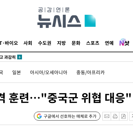
수…이병태
지(종합)
0.3만개
IT·바이오
사회
수도권
지방
문화
스포츠
연예
 4.1%로
말고 과감히
쪽 아웃바
국
일본
아시아/오세아니아
중동/아프리카
하향
재난지역 선
희망지 못
사격 훈련…"중국군 위협 대응"
씨]
 선제 대
구글에서 선호하는 매체로 추가