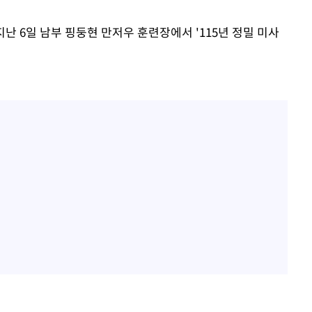
난 6일 남부 핑둥현 만저우 훈련장에서 '115년 정밀 미사