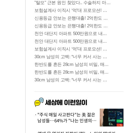
"주식 매일 사고판다"는 美 젊은
남성들…64%가 "나는 인생의
패배자“