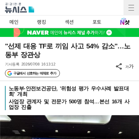
메인
랭킹
섹션
포토
"선제 대응 TF로 끼임 사고 54% 감소"…노
동부 장관상
기사등록
2026/07/08 16:13:12
가
가
구글에서 선호하는 매체로 추가
노동부·안전보건공단, '위험성 평가 우수사례 발표대
회' 개최
사업장 관계자 및 전문가 500명 참석…본선 16개 사
업장 진출