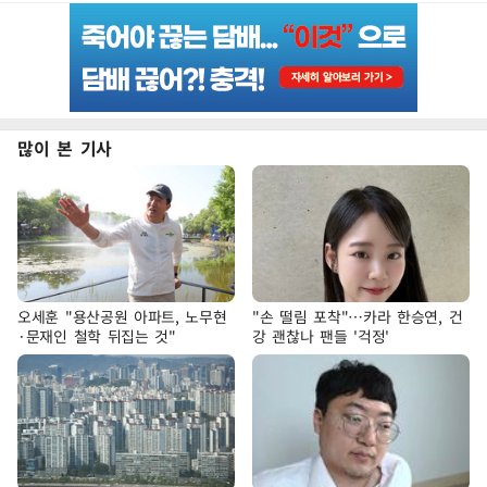
많이 본 기사
오세훈 "용산공원 아파트, 노무현
"손 떨림 포착"…카라 한승연, 건
·문재인 철학 뒤집는 것"
강 괜찮나 팬들 '걱정'