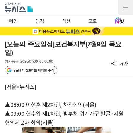
메인
랭킹
섹션
포토
[오늘의 주요일정]보건복지부(7월9일 목요
일)
기사등록
2026/07/09 06:00:00
가
가
구글에서 선호하는 매체로 추가
[서울=뉴시스]
▲08:00 이형훈 제2차관, 차관회의(서울)
▲09:00 현수엽 제1차관, 범부처 위기가구 발굴·지원
협의체 2차 회의(서울)