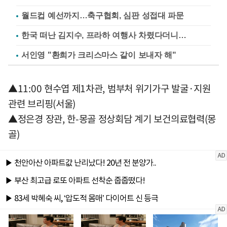
월드컵 예선까지…축구협회, 심판 성접대 파문
한국 떠난 김지수, 프라하 여행사 차렸다더니…
서인영 "환희가 크리스마스 같이 보내자 해"
▲11:00 현수엽 제1차관, 범부처 위기가구 발굴·지원
관련 브리핑(서울)
▲정은경 장관, 한-몽골 정상회담 계기 보건의료협력(몽
골)