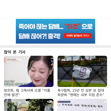
많이 본 기사
방은희, 母 고독사에 오열 "이틀
축구협회, 15년 전 심판 성 접대
만에 발견"
파문에 "현재는 내부 지침 준수"