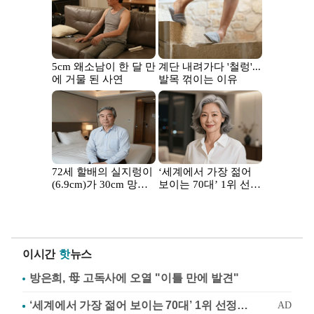
이시간
핫
뉴스
방은희, 母 고독사에 오열 "이틀 만에 발견"