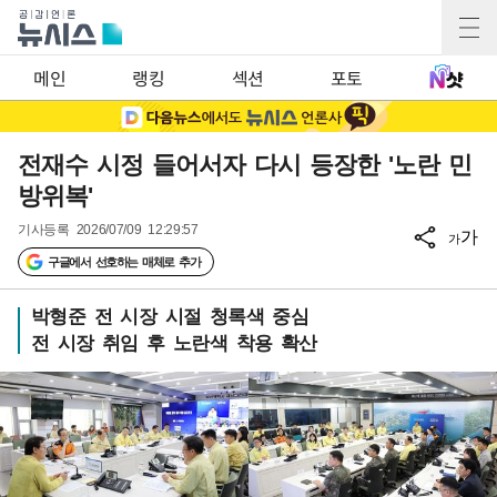
메인
랭킹
섹션
포토
전재수 시정 들어서자 다시 등장한 '노란 민
방위복'
기사등록
2026/07/09 12:29:57
가
가
구글에서 선호하는 매체로 추가
박형준 전 시장 시절 청록색 중심
전 시장 취임 후 노란색 착용 확산