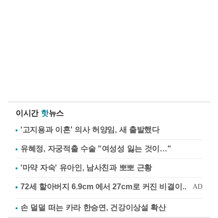
이시간
핫
뉴스
'고지용과 이혼' 의사 허양임, 새 출발했다
유혜정, 자궁적출 수술 "여성성 잃는 것이…"
'마약 자숙' 유아인, 남사친과 뽀뽀 근황
손 덜덜 떠는 카라 한승연, 건강이상설 확산