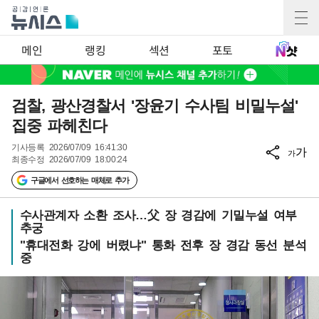
메인
랭킹
섹션
포토
검찰, 광산경찰서 '장윤기 수사팀 비밀누설'
집중 파헤친다
기사등록
2026/07/09 16:41:30
가
가
최종수정
2026/07/09 18:00:24
구글에서 선호하는 매체로 추가
수사관계자 소환 조사…父 장 경감에 기밀누설 여부
추궁
"휴대전화 강에 버렸냐" 통화 전후 장 경감 동선 분석
중