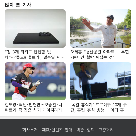
많이 본 기사
"창 3개 띄워도 답답함 없
오세훈 "용산공원 아파트, 노무현
네"…'폴드8 울트라', 일주일 써보
·문재인 철학 뒤집는 것"
니
김도영·곽빈·안현민…오승환·니
'폭염 휴식기' 프로야구 10개 구
퍼트가 콕 집은 차기 메이저리거
단, 훈련·휴식 병행…"야외 훈련
해도 안전 최우선"
회사소개
제휴/컨텐츠 판매
약관·정책
고충처리