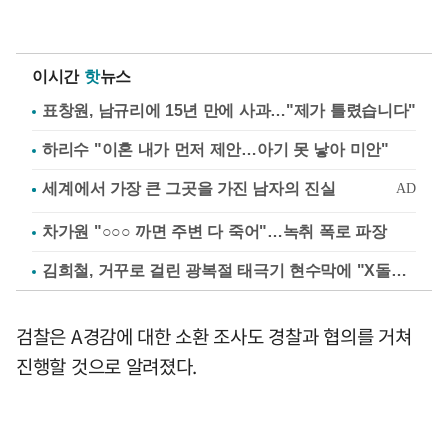
이시간
핫
뉴스
표창원, 남규리에 15년 만에 사과…"제가 틀렸습니다"
하리수 "이혼 내가 먼저 제안…아기 못 낳아 미안"
차가원 "○○○ 까면 주변 다 죽어"…녹취 폭로 파장
김희철, 거꾸로 걸린 광복절 태극기 현수막에 "X돌았네"
검찰은 A경감에 대한 소환 조사도 경찰과 협의를 거쳐
진행할 것으로 알려졌다.