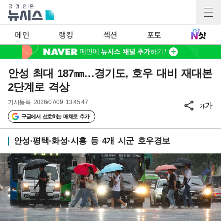
메인
랭킹
섹션
포토
안성 최대 187㎜…경기도, 호우 대비 재대본
2단계로 격상
기사등록
2026/07/09 13:45:47
가
가
구글에서 선호하는 매체로 추가
안성·평택·화성·시흥 등 4개 시군 호우경보