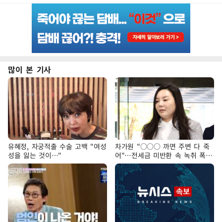
많이 본 기사
유혜정, 자궁적출 수술 고백 "여성
차가원 "○○○ 까면 주변 다 죽
성을 잃는 것이…"
어"…전세금 미반환 속 녹취 폭로
파장