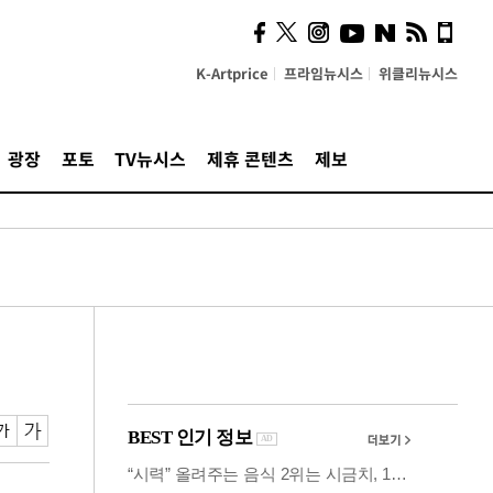
시, 스마트폰 액세서리에
NFC 더했다
K-Artprice
프라임뉴시스
위클리뉴시스
광장
포토
TV뉴시스
제휴 콘텐츠
제보