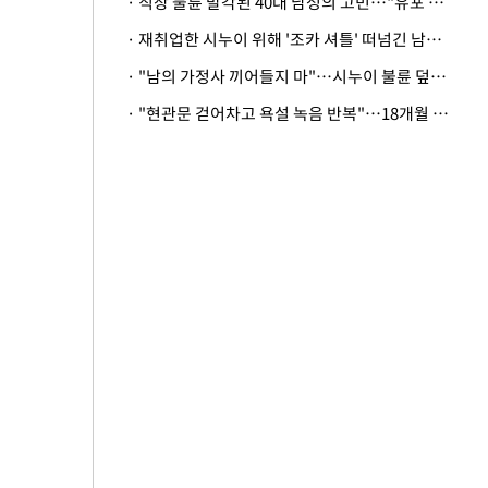
· 직장 불륜 발각된 40대 남성의 고민…"유포 동료 명예훼손·협박죄 고소 가능할까"
· 재취업한 시누이 위해 '조카 셔틀' 떠넘긴 남편…아내 "난 못한다"
· "남의 가정사 끼어들지 마"…시누이 불륜 덮으려는 남편에 억울한 아내
· "현관문 걷어차고 욕설 녹음 반복"…18개월 아기 키우는 집 뒤흔든 '앞집의 비극'