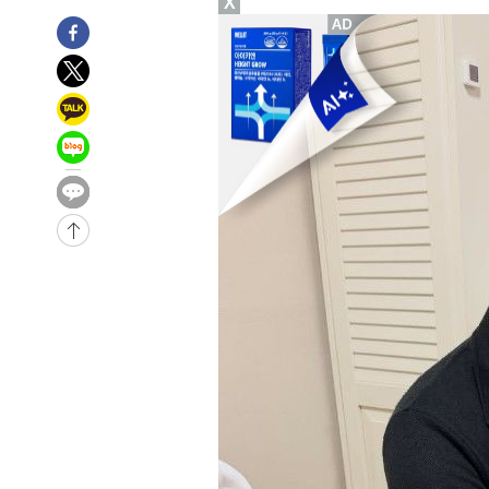
X
-7380초 전 >
[속보]종합특검, '관저이전 봐주기 감사' 유병호 구속기소
-3980초 전 >
민주 콩고 에볼라환자 4천명 돌파, 4053명 발생 1850명 
-31866초 전 >
"낮 기온 소폭 하락"…수도권 폭염중대경보, 폭염경보로
-31830초 전 >
[속보]이 대통령, '호우피해' 안동·의성 관할 4개 면 특
선포
-31793초 전 >
[단독]중수청 지원 검사들, 정원 초과 시 낮은 계급 임용
갈 수도
-29764초 전 >
낮 최고 37도 찜통더위…곳곳 소나기·강원 많은 비[내일
-28070초 전 >
SK하이닉스, 용인·청주 팹에 54조 투자…"AI 메모리 수
응"
-24926초 전 >
여자배구 이재영·이다영 자매, 아제르바이잔 투란VC 입
-24179초 전 >
외국인 심판 성 접대 7경기 들여다보니…한국 축구 '5승 2
-23913초 전 >
[속보]코스닥, 2.86포인트(0.36%) 내린 798.81마감
-23866초 전 >
[속보]코스피, 6200선 약보합…0.60% 내린 6258.77에
-23846초 전 >
[속보]원·달러 환율, 7.7원 내린 1416.1원 마감
-23735초 전 >
[속보] 노원서 40.1도 관측…서울, 2018년 이후 첫 40도
-20825초 전 >
[속보]종합특검, '계엄 수용공간 확보' 신용해 前교정본
-19698초 전 >
외신들도 주목한 韓축구 파문…"국민적 공분에 수사 재개
-19669초 전 >
11시간 압수수색에 성접대 파문까지…'쑥대밭' 된 축구