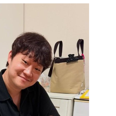
사망
 하향
별재난지역
…희망지 못
날씨]
요 선제 대
단
무'
 마쳐
부장 기소
"
협회