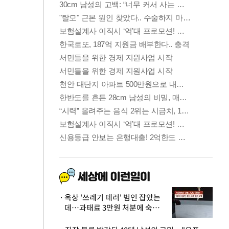
옥상 '쓰레기 테러' 범인 잡았는
데…과태료 3만원 처분에 숙박업
주 허탈