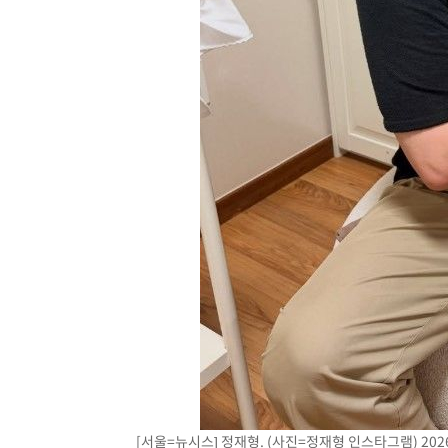
-18691초 전 >
[속보]규제합리화위원회 부위원장에 김태유 서울대 공대
병태 후임
-15049초 전 >
[속보]국힘 윤리위, '돌려차기 발언' 진종오·서범수 징계
-10374초 전 >
[속보] 7월 중국 수출 23.9%↑ 수입 27.5%↑…무역총
25.3%↑
-7534초 전 >
[속보]'채상병 순직 책임' 임성근, 항소심도 징역 3년
-7400초 전 >
[속보]종합특검, '관저이전 봐주기 감사' 유병호 구속기소
-4000초 전 >
민주 콩고 에볼라환자 4천명 돌파, 4053명 발생 1850명 
[서울=뉴시스] 정재형. (사진=정재형 인스타그램) 2026.