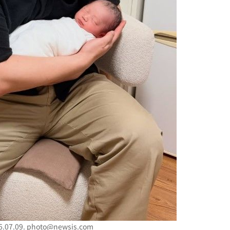
 교수…이
 절차 개시
액
사망
07.09.
photo@newsis.com