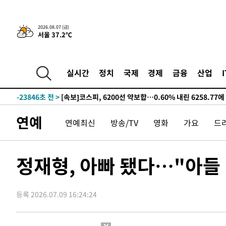
선포
-31773초 전 >
[단독]중수청 지원 검사들, 정원 초과 시 낮은 계급 임용
갈 수도
-29744초 전 >
낮 최고 37도 찜통더위…곳곳 소나기·강원 많은 비[내일
2026.08.07 (금)
서울 37.2℃
-28050초 전 >
SK하이닉스, 용인·청주 팹에 54조 투자…"AI 메모리 수
응"
-24906초 전 >
여자배구 이재영·이다영 자매, 아제르바이잔 투란VC 입
-24159초 전 >
외국인 심판 성 접대 7경기 들여다보니…한국 축구 '5승 2
실시간
정치
국제
경제
금융
산업
-23893초 전 >
[속보]코스닥, 2.86포인트(0.36%) 내린 798.81마감
-23846초 전 >
[속보]코스피, 6200선 약보합…0.60% 내린 6258.77에
-23826초 전 >
[속보]원·달러 환율, 7.7원 내린 1416.1원 마감
연예
연예최신
방송/TV
영화
가요
드
-23715초 전 >
[속보] 노원서 40.1도 관측…서울, 2018년 이후 첫 40도
-20805초 전 >
[속보]종합특검, '계엄 수용공간 확보' 신용해 前교정본
-19678초 전 >
외신들도 주목한 韓축구 파문…"국민적 공분에 수사 재개
정재형, 아빠 됐다…"아들
-19649초 전 >
11시간 압수수색에 성접대 파문까지…'쑥대밭' 된 축구
-18671초 전 >
[속보]규제합리화위원회 부위원장에 김태유 서울대 공대
병태 후임
등록 2026.07.09 16:24:24
-15029초 전 >
[속보]국힘 윤리위, '돌려차기 발언' 진종오·서범수 징계
-10354초 전 >
[속보] 7월 중국 수출 23.9%↑ 수입 27.5%↑…무역총
25.3%↑
-7514초 전 >
[속보]'채상병 순직 책임' 임성근, 항소심도 징역 3년