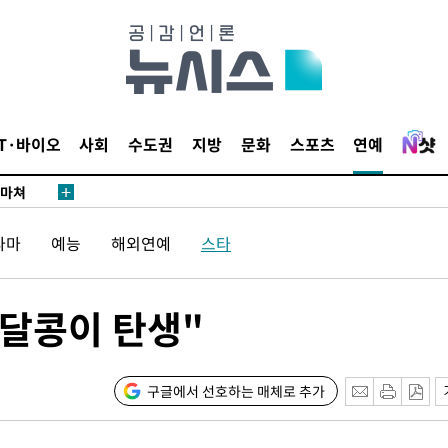
…희망지 못
날씨]
요 선제 대
단
무'
IT·바이오
사회
수도권
지방
문화
스포츠
연예
 마쳐
라마
예능
해외연예
스타
부장 기소
"
 달콩이 탄생"
협회
 교수…이
 절차 개시
구글에서 선호하는 매체로 추가
액