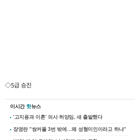
◇5급 승진
이시간
핫
뉴스
'고지용과 이혼' 의사 허양임, 새 출발했다
장영란 "쌍커풀 3번 밖에…왜 성형미인이라고 하냐"