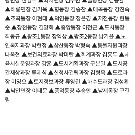
광면장 신영주 ▲외서면장 김수련 ▲별량면장 김종환
▲해룡면장 김기옥 ▲향동장 김승찬 ▲매곡동장 강진숙
▲조곡동장 이현태 ▲덕연동장 정은경 ▲저전동장 현동
순 ▲장천동장 김양회 ▲중앙동장 이전근 ▲도사동장
최동규 ▲왕조1동장 장익상 ▲왕조2동장 남기윤 ▲노
인복지과장 박현정 ▲삼산동장 박형숙 ▲동물자원과장
나옥현 ▲보건의료과장 박미란 ▲회계과장 김홍두 ▲체
육시설운영과장 강훈 ▲도시계획과장 구본일 ▲도시공
간재상과장 류제식 ▲신청사건립과장 김형욱 ▲도로과
장 이영오 ▲토지정보과장 류영권 ▲하수도과장 김성환
▲낙안면장 이태문 ▲풍덕동장 추승안 ▲남제동장 구길
림