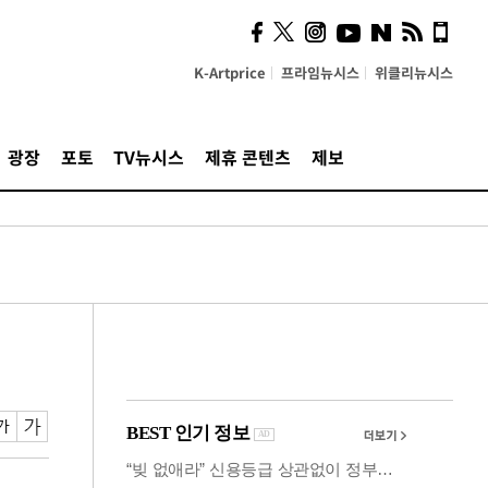
의견, 국토부·LH에 충실히
전달할 것"
K-Artprice
프라임뉴시스
위클리뉴시스
광장
포토
TV뉴시스
제휴 콘텐츠
제보