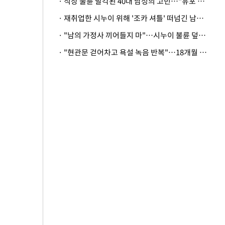
· 직장 불륜 발각된 40대 남성의 고민…"유포 동료 명예훼손·협박죄 고소 가능할까"
· 재취업한 시누이 위해 '조카 셔틀' 떠넘긴 남편…아내 "난 못한다"
· "남의 가정사 끼어들지 마"…시누이 불륜 덮으려는 남편에 억울한 아내
· "현관문 걷어차고 욕설 녹음 반복"…18개월 아기 키우는 집 뒤흔든 '앞집의 비극'