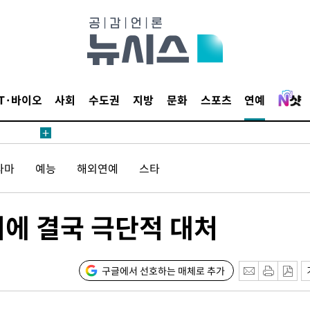
에서 두차
20일 후
IT·바이오
사회
수도권
지방
문화
스포츠
연예
에서 두차
라마
예능
해외연예
스타
20일 후
위에 결국 극단적 대처
구글에서 선호하는 매체로 추가