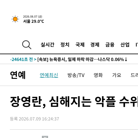
2026.08.07 (금)
서울 29.0℃
-24641초 전 >
[속보] 뉴욕증시, 일제 하락 마감…나스닥 0.06%↓
-30075초 전 >
이란, 호르무즈서 "적국 목표물들"과 대치로 남부 케슘섬
례 큰 폭발음
-28790초 전 >
[속보]美, 폴리실리콘 수입 규제…파생제품 15% 관세, 1
실시간
정치
국제
경제
금융
산업
발효
-26941초 전 >
[속보]트럼프, 美 원정출산 금지 행정명령 서명
-24641초 전 >
[속보] 뉴욕증시, 일제 하락 마감…나스닥 0.06%↓
-30075초 전 >
이란, 호르무즈서 "적국 목표물들"과 대치로 남부 케슘섬
연예
연예최신
방송/TV
영화
가요
드
례 큰 폭발음
-28790초 전 >
[속보]美, 폴리실리콘 수입 규제…파생제품 15% 관세, 1
발효
-26941초 전 >
[속보]트럼프, 美 원정출산 금지 행정명령 서명
-24641초 전 >
[속보] 뉴욕증시, 일제 하락 마감…나스닥 0.06%↓
장영란, 심해지는 악플 수
등록 2026.07.09 16:24:37