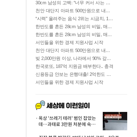
옥상 '쓰레기 테러' 범인 잡았는
데…과태료 3만원 처분에 숙박업
주 허탈