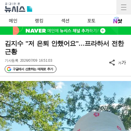
메인
랭킹
섹션
포토
김지수 "저 은퇴 안했어요"…프라하서 전한
근황
기사등록
2026/07/09 16:51:03
가
가
구글에서 선호하는 매체로 추가