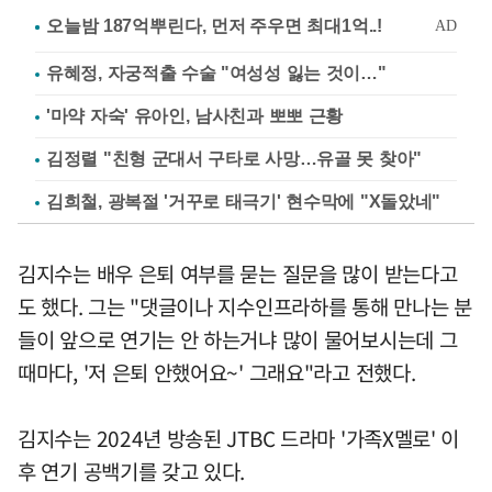
유혜정, 자궁적출 수술 "여성성 잃는 것이…"
'마약 자숙' 유아인, 남사친과 뽀뽀 근황
김정렬 "친형 군대서 구타로 사망…유골 못 찾아"
김희철, 광복절 '거꾸로 태극기' 현수막에 "X돌았네"
김지수는 배우 은퇴 여부를 묻는 질문을 많이 받는다고
도 했다. 그는 "댓글이나 지수인프라하를 통해 만나는 분
들이 앞으로 연기는 안 하는거냐 많이 물어보시는데 그
때마다, '저 은퇴 안했어요~' 그래요"라고 전했다.
김지수는 2024년 방송된 JTBC 드라마 '가족X멜로' 이
후 연기 공백기를 갖고 있다.