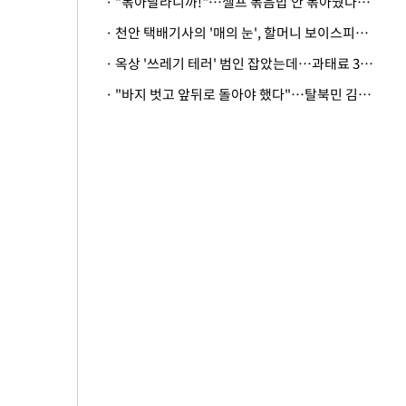
· "볶아달라니까!"…셀프 볶음밥 안 볶아줬다고 사장 폭행한 손님
· 천안 택배기사의 '매의 눈', 할머니 보이스피싱 피해 막아
· 옥상 '쓰레기 테러' 범인 잡았는데…과태료 3만원 처분에 숙박업주 허탈
· "바지 벗고 앞뒤로 돌아야 했다"…탈북민 김서아, 기쁨조 검사 수치심 회상