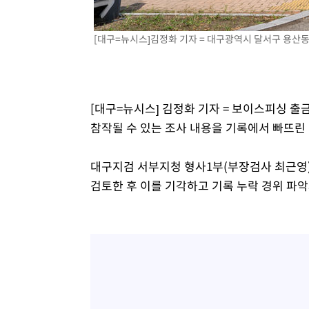
-14607초 전 >
[속보]코스닥, 2.86포인트(0.36%) 내린 798.81마감
-14560초 전 >
[속보]코스피, 6200선 약보합…0.60% 내린 6258.77에
[대구=뉴시스]김정화 기자 = 대구광역시 달서구 용산동 
-14540초 전 >
[속보]원·달러 환율, 7.7원 내린 1416.1원 마감
-14429초 전 >
[속보] 노원서 40.1도 관측…서울, 2018년 이후 첫 40도
-11519초 전 >
[속보]종합특검, '계엄 수용공간 확보' 신용해 前교정본
[대구=뉴시스] 김정화 기자 = 보이스피싱 
-10392초 전 >
외신들도 주목한 韓축구 파문…"국민적 공분에 수사 재개
참작될 수 있는 조사 내용을 기록에서 빠뜨린
-10363초 전 >
11시간 압수수색에 성접대 파문까지…'쑥대밭' 된 축구
-9385초 전 >
[속보]규제합리화위원회 부위원장에 김태유 서울대 공대 
대구지검 서부지청 형사1부(부장검사 최근영
태 후임
-5743초 전 >
[속보]국힘 윤리위, '돌려차기 발언' 진종오·서범수 징계 
검토한 후 이를 기각하고 기록 누락 경위 파악
-1068초 전 >
[속보] 7월 중국 수출 23.9%↑ 수입 27.5%↑…무역총액 
29분 전 >
[속보]'채상병 순직 책임' 임성근, 항소심도 징역 3년