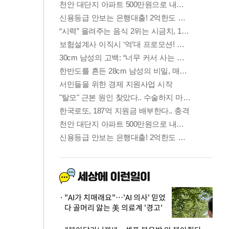
"AI가 치매래요"…'AI 의사' 믿었
다 골머리 앓는 美 의료계 '경고'