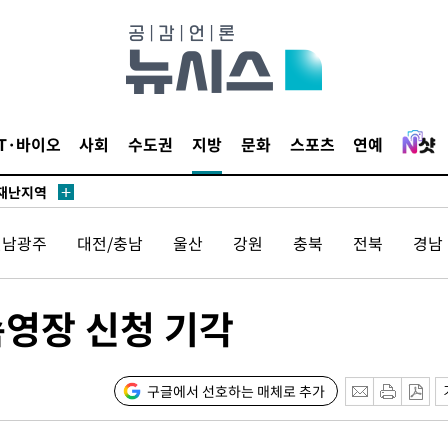
말고 과감히
쪽 아웃바
IT·바이오
사회
수도권
지방
문화
스포츠
연예
 하향
별재난지역
…희망지 못
전남광주
대전/충남
울산
강원
충북
전북
경남
날씨]
요 선제 대
단
속영장 신청 기각
무'
 마쳐
구글에서 선호하는 매체로 추가