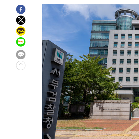
-11519초 전 >
[속보]종합특검, '계엄 수용공간 확보' 신용해 前교정본
-10392초 전 >
외신들도 주목한 韓축구 파문…"국민적 공분에 수사 재개
-10363초 전 >
11시간 압수수색에 성접대 파문까지…'쑥대밭' 된 축구
-9385초 전 >
[속보]규제합리화위원회 부위원장에 김태유 서울대 공대 
태 후임
-5743초 전 >
[속보]국힘 윤리위, '돌려차기 발언' 진종오·서범수 징계 
-1068초 전 >
[속보] 7월 중국 수출 23.9%↑ 수입 27.5%↑…무역총액 
29분 전 >
[속보]'채상병 순직 책임' 임성근, 항소심도 징역 3년
-31907초 전 >
[속보]이 대통령 "부동산 공급 기존 사고방식 매달리지 
실천"
-30992초 전 >
이란, "오만과 '중앙 단일 루트' 합의…북쪽 인바운드·남
운드는 임시"
-22560초 전 >
"낮 기온 소폭 하락"…수도권 폭염중대경보, 폭염경보로
-22524초 전 >
[속보]이 대통령, '호우피해' 안동·의성 관할 4개 면 특
선포
-22487초 전 >
[단독]중수청 지원 검사들, 정원 초과 시 낮은 계급 임용
갈 수도
-20458초 전 >
낮 최고 37도 찜통더위…곳곳 소나기·강원 많은 비[내일
-18764초 전 >
SK하이닉스, 용인·청주 팹에 54조 투자…"AI 메모리 수
응"
-15620초 전 >
여자배구 이재영·이다영 자매, 아제르바이잔 투란VC 입
-14873초 전 >
외국인 심판 성 접대 7경기 들여다보니…한국 축구 '5승 2