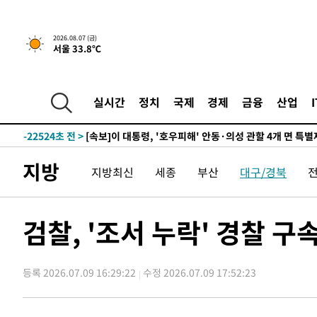
2026.08.07 (금)
서울 33.8℃
29분 전 >
[속보]'채상병 순직 책임' 임성근, 항소심도 징역 3년
-31907초 전 >
[속보]이 대통령 "부동산 공급 기존 사고방식 매달리지 
실천"
-30992초 전 >
이란, "오만과 '중앙 단일 루트' 합의…북쪽 인바운드·남
실시간
정치
국제
경제
금융
산업
운드는 임시"
-22560초 전 >
"낮 기온 소폭 하락"…수도권 폭염중대경보, 폭염경보로
-22524초 전 >
[속보]이 대통령, '호우피해' 안동·의성 관할 4개 면 특
선포
-22487초 전 >
[단독]중수청 지원 검사들, 정원 초과 시 낮은 계급 임용
지방
지방최신
세종
부산
대구/경북
갈 수도
-20458초 전 >
낮 최고 37도 찜통더위…곳곳 소나기·강원 많은 비[내일
-18764초 전 >
SK하이닉스, 용인·청주 팹에 54조 투자…"AI 메모리 수
응"
-15620초 전 >
여자배구 이재영·이다영 자매, 아제르바이잔 투란VC 입
검찰, '조서 누락' 경찰 구
-14873초 전 >
외국인 심판 성 접대 7경기 들여다보니…한국 축구 '5승 2
-14607초 전 >
[속보]코스닥, 2.86포인트(0.36%) 내린 798.81마감
등록 2026.07.09 16:29:22
수정 2026.07.09 17:52:23
-14560초 전 >
[속보]코스피, 6200선 약보합…0.60% 내린 6258.77에
-14540초 전 >
[속보]원·달러 환율, 7.7원 내린 1416.1원 마감
-14429초 전 >
[속보] 노원서 40.1도 관측…서울, 2018년 이후 첫 40도