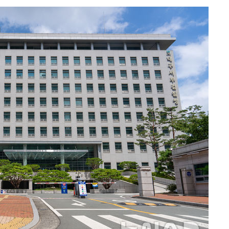
부장 기소
"
협회
교수…이병
절차 개시
25.3%↑
말고 과감히
쪽 아웃바
 하향
별재난지역
…희망지 못
날씨]
요 선제 대
단
무'