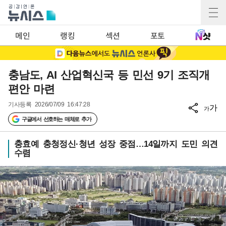
메인
랭킹
섹션
포토
충남도, AI 산업혁신국 등 민선 9기 조직개
편안 마련
기사등록
2026/07/09 16:47:28
가
가
구글에서 선호하는 매체로 추가
충효예 충청정신·청년 성장 중점…14일까지 도민 의견
수렴