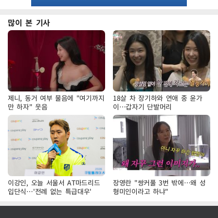
많이 본 기사
제니, 동거 여부 물음에 "여기까지
18살 차 장기하와 연애 중 윤가
만 하자" 웃음
이…갑자기 단발머리
이강인, 오늘 서울서 AT마드리드
장영란 "쌍커풀 3번 밖에…왜 성
입단식…'전례 없는 특급대우'
형미인이라고 하냐"