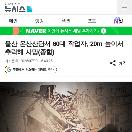
메인
랭킹
섹션
포토
울산 온산산단서 60대 작업자, 20m 높이서
추락해 사망(종합)
기사등록
2026/07/09 16:43:26
가
가
구글에서 선호하는 매체로 추가