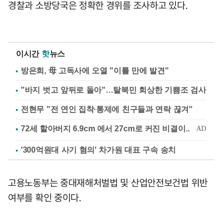
경찰과 소방당국은 정확한 경위를 조사하고 있다.
이시간
핫
뉴스
방은희, 母 고독사에 오열 "이틀 만에 발견"
"바지 벗고 앞뒤로 돌아"…탈북민 회상한 기쁨조 검사
전현무 "전 연인 집착·통제에 친구들과 연락 끊겨"
'300억원대 사기 혐의' 차가원 대표 구속 송치
고용노동부는 중대재해처벌법 및 산업안전보건법 위반
여부를 확인 중이다.