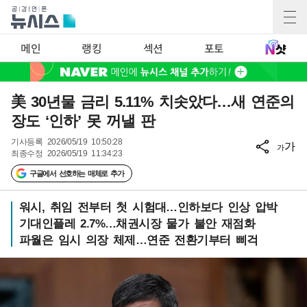
메인
랭킹
섹션
포토
美 30년물 금리 5.11% 치솟았다…새 연준의
장도 ‘인하’ 못 꺼낼 판
기사등록
2026/05/19 10:50:28
가
가
최종수정
2026/05/19 11:34:23
구글에서 선호하는 매체로 추가
워시, 취임 전부터 첫 시험대…인하보다 인상 압박
기대인플레 2.7%…채권시장 물가 불안 재점화
파월은 임시 의장 체제…연준 전환기부터 삐걱