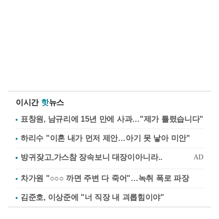
이시간
핫
뉴스
표창원, 남규리에 15년 만에 사과…"제가 틀렸습니다"
하리수 "이혼 내가 먼저 제안…아기 못 낳아 미안"
차가원 "○○○ 까면 주변 다 죽어"…녹취 폭로 파장
김준호, 이상준에 "너 직장 내 괴롭힘이야"