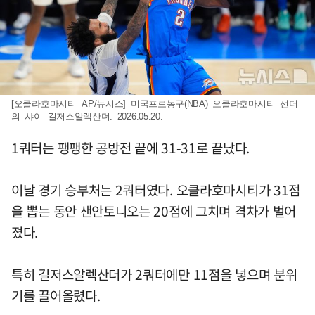
[오클라호마시티=AP/뉴시스] 미국프로농구(NBA) 오클라호마시티 선더
의 샤이 길저스알렉산더. 2026.05.20.
1쿼터는 팽팽한 공방전 끝에 31-31로 끝났다.
이날 경기 승부처는 2쿼터였다. 오클라호마시티가 31점
을 뽑는 동안 샌안토니오는 20점에 그치며 격차가 벌어
졌다.
특히 길저스알렉산더가 2쿼터에만 11점을 넣으며 분위
기를 끌어올렸다.