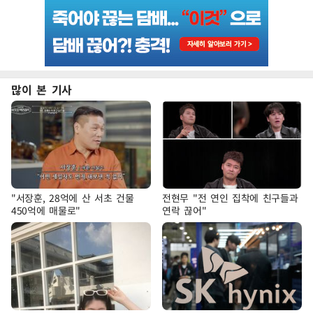
많이 본 기사
"서장훈, 28억에 산 서초 건물
전현무 "전 연인 집착에 친구들과
450억에 매물로"
연락 끊어"