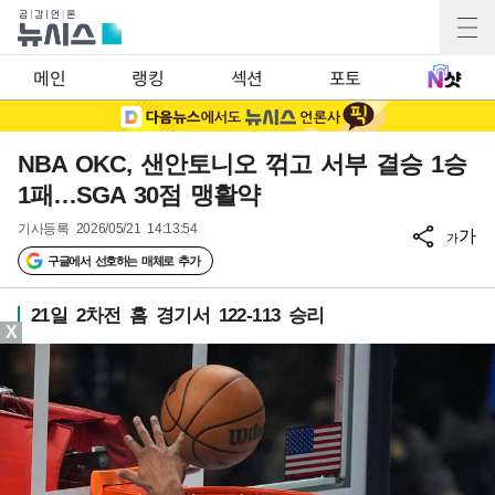
메인
랭킹
섹션
포토
NBA OKC, 샌안토니오 꺾고 서부 결승 1승
1패…SGA 30점 맹활약
기사등록
2026/05/21 14:13:54
가
가
구글에서 선호하는 매체로 추가
21일 2차전 홈 경기서 122-113 승리
X