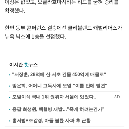
이상은 없었고, 오클라호마시티는 리드를 굳혀 승리를
확정했다.
한편 동부 콘퍼런스 결승에선 클리블랜드 캐벌리어스가
뉴욕 닉스에 1승을 선점했다.
이시간
핫
뉴스
"서장훈, 28억에 산 서초 건물 450억에 매물로"
방은희, 어머니 고독사에 오열 "이틀 만에 발견"
응팔 최성원, 백혈병 재발…"죽게 하려는건가"
홍서범♥조갑경, 아들 불륜 사과 후 근황