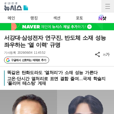
메인
랭킹
섹션
포토
서강대·삼성전자 연구진, 반도체 소재 성능
좌우하는 '열 이력' 규명
기사등록
2026/06/04 11:45:52
가
가
구글에서 선호하는 매체로 추가
똑같은 탄화도라도 '열처리'가 소재 성능 가른다
고온·단시간 열처리로 표면 결함 줄여…국제 학술지
'폴리머 테스팅' 게재