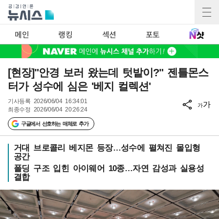
메인
랭킹
섹션
포토
[현장]"안경 보러 왔는데 텃밭이?" 젠틀몬스
터가 성수에 심은 '베지 컬렉션'
기사등록
2026/06/04 16:34:01
가
가
최종수정
2026/06/04 20:26:24
구글에서 선호하는 매체로 추가
거대 브로콜리 베지몬 등장…성수에 펼쳐진 몰입형
공간
폴딩 구조 입힌 아이웨어 10종…자연 감성과 실용성
결합