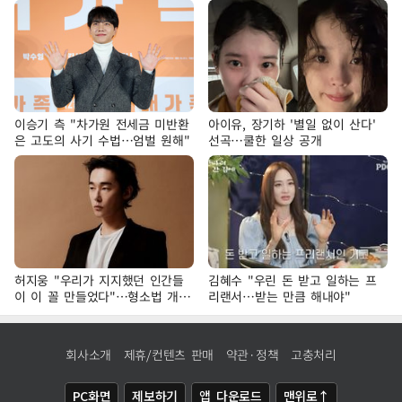
이승기 측 "차가원 전세금 미반환
아이유, 장기하 '별일 없이 산다'
은 고도의 사기 수법…엄벌 원해"
선곡…쿨한 일상 공개
허지웅 "우리가 지지했던 인간들
김혜수 "우린 돈 받고 일하는 프
이 이 꼴 만들었다"…형소법 개정
리랜서…받는 만큼 해내야"
에 격한 반응
회사소개
제휴/컨텐츠 판매
약관·정책
고충처리
PC화면
제보하기
앱 다운로드
맨위로↑