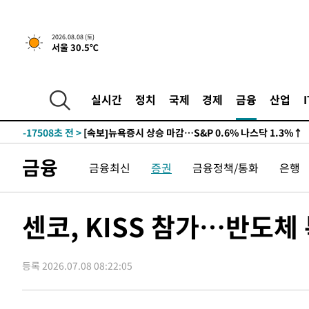
2026.08.08 (토)
서울 30.5℃
-17508초 전 >
[속보]뉴욕증시 상승 마감…S&P 0.6% 나스닥 1.3%↑
실시간
정치
국제
경제
금융
산업
-24382초 전 >
'최고 37도' 폭염 지속…강원동해안 최대 150㎜ 비
-17508초 전 >
[속보]뉴욕증시 상승 마감…S&P 0.6% 나스닥 1.3%↑
-24382초 전 >
'최고 37도' 폭염 지속…강원동해안 최대 150㎜ 비
금융
금융최신
증권
금융정책/통화
은행
-17508초 전 >
[속보]뉴욕증시 상승 마감…S&P 0.6% 나스닥 1.3%↑
센코, KISS 참가…반도
등록 2026.07.08 08:22:05