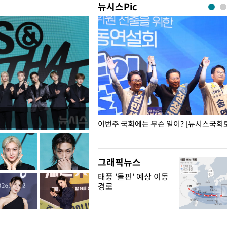
뉴시스Pic
폭력 피해자에 위로·사과…"국가
이번주 국회에는 무슨 일이? [뉴시스국회토
"
그래픽뉴스
태풍 '돌핀' 예상 이동
경로