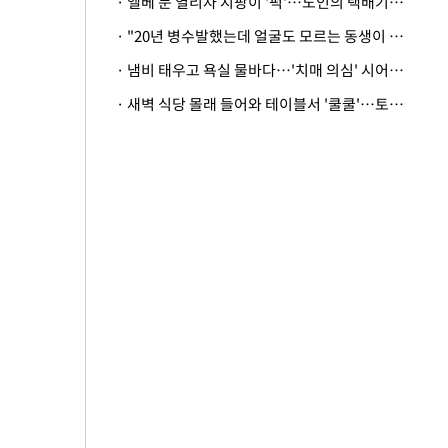
· 엘베 문 열리자 지팡이 '퍽'…노인의 택배기사 폭행 이유
· "20년 병수발했는데 얼굴도 모르는 동생이 유산 절반을"…배다른 형제 상속권 있을까
· 냄비 태우고 욕실 물바다…'치매 의심' 시어머니 검사 권유했다가 '날벼락'
· 새벽 식당 몰래 들어와 테이블서 '쿨쿨'…토사물 남기고 사라진 남성