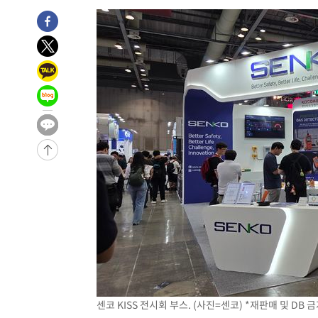
센코 KISS 전시회 부스. (사진=센코) *재판매 및 DB 