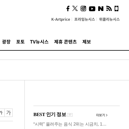
시, 스마트폰 액세서리에
NFC 더했다
K-Artprice
프라임뉴시스
위클리뉴시스
광장
포토
TV뉴시스
제휴 콘텐츠
제보