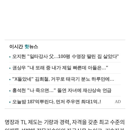
이시간
핫
뉴스
오지헌 "일타강사 父…100평 수영장 딸린 집 살았다"
권상우 "내 또래 중 내가 제일 빠른데 아들은…"
"X돌았네" 김희철, 거꾸로 태극기 분노 하루만에…
홍석천 "나 죽으면…" 돌연 자녀에 재산상속 언급
명장과 TL 제도는 기량과 경력, 자격을 갖춘 최고 수준의