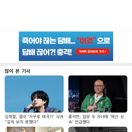
많이 본 기사
김희철, 결국 '거꾸로 태극기' 사과
홍석천, 입양 두 자녀에 '재산 상
"깊게 보지 못했다"
속' 언급했다