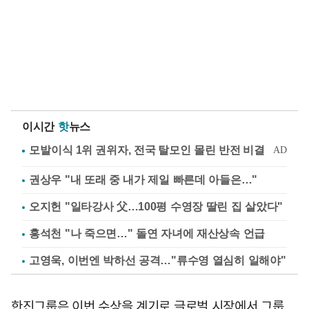
이시간
핫
뉴스
권상우 "내 또래 중 내가 제일 빠른데 아들은…"
오지헌 "일타강사 父…100평 수영장 딸린 집 살았다"
홍석천 "나 죽으면…" 돌연 자녀에 재산상속 언급
고영욱, 이번엔 박하선 공격…"류수영 열심히 일해야"
한진그룹은 이번 수상을 계기로 글로벌 시장에서 그룹