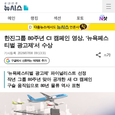
메인
랭킹
섹션
포토
한진그룹 80주년 CI 캠페인 영상, '뉴욕페스
티벌 광고제'서 수상
기사등록
2026/07/08 09:13:31
가
가
구글에서 선호하는 매체로 추가
'뉴욕페스티벌 광고제' 파이널리스트 선정
작년 그룹 80주년 맞아 공개한 새 CI 캠페인
구슬 움직임으로 80년 물류 역사 표현